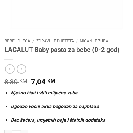
BEBE I DJECA
/
ZDRAVLJE DJETETA
/
NICANJE ZUBA
LACALUT Baby pasta za bebe (0-2 god)
Izvorna
Trenutna
8,80
KM
7,04
KM
cijena
cijena
Nježno čisti i štiti mliječne zube
bila
je:
je:
7,04 KM.
Ugodan voćni okus pogodan za najmlađe
8,80 KM.
Bez šećera, umjetnih boja i štetnih dodataka