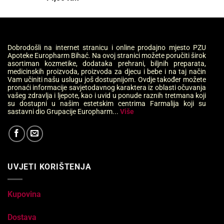
Dobrodošli na internet stranicu i online prodajno mjesto PZU
Apoteke Europharm Bihać. Na ovoj stranici možete poručiti širok
asortiman kozmetike, dodataka prehrani, biljnih preparata,
medicinskih proizvoda, proizvoda za djecu i bebe i na taj način
Vam učiniti našu uslugu još dostupnijom. Ovdje također možete
pronaći informacije savjetodavnog karaktera iz oblasti očuvanja
vašeg zdravlja i ljepote, kao i uvid u ponude raznih tretmana koji
su dostupni u našim estetskim centrima Farmalija koji su
sastavni dio Grupacije Europharm...
Više
UVJETI KORIŠTENJA
Kupovina
Dostava