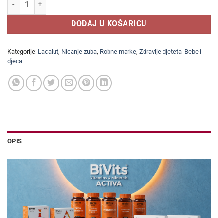
LACALUT Baby pasta za bebe (0-2 god) količina
DODAJ U KOŠARICU
Kategorije:
Lacalut
,
Nicanje zuba
,
Robne marke
,
Zdravlje djeteta
,
Bebe i
djeca
OPIS