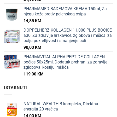
PHARMAMED BADEMOVA KREMA 150ml, Za
njegu kože protiv pelenskog osipa
14,85
KM
DOPPELHERZ KOLLAGEN 11.000 PLUS BOČICE
a30, Za zdravlje hrskavice, zglobova i mišića, za
bolju pokretljivost i smanjenje boli
90,00
KM
PHARMAVITAL ALPHA PEPTIDE COLLAGEN
bočice 50x25ml, Dodatak prehrani za zdravlje
zglobova, kostiju, mišića
119,00
KM
ISTAKNUTI
NATURAL WEALTH B kompleks, Direktna
energija 20 vrećica
14,00
KM