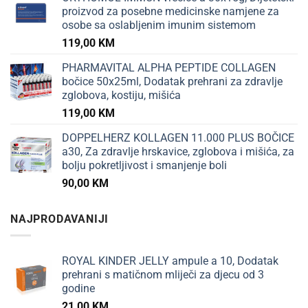
proizvod za posebne medicinske namjene za
osobe sa oslabljenim imunim sistemom
119,00
KM
PHARMAVITAL ALPHA PEPTIDE COLLAGEN
bočice 50x25ml, Dodatak prehrani za zdravlje
zglobova, kostiju, mišića
119,00
KM
DOPPELHERZ KOLLAGEN 11.000 PLUS BOČICE
a30, Za zdravlje hrskavice, zglobova i mišića, za
bolju pokretljivost i smanjenje boli
90,00
KM
NAJPRODAVANIJI
ROYAL KINDER JELLY ampule a 10, Dodatak
prehrani s matičnom mliječi za djecu od 3
godine
21,00
KM