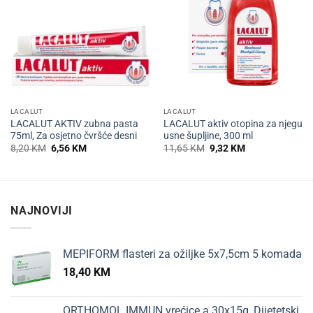
LACALUT
LACALUT
LACALUT AKTIV zubna pasta
LACALUT aktiv otopina za njegu
75ml, Za osjetno čvršće desni
usne šupljine, 300 ml
Izvorna
Trenutna
Izvorna
Trenutna
8,20
KM
6,56
KM
11,65
KM
9,32
KM
cijena
cijena
cijena
cijena
bila
je:
bila
je:
je:
6,56 KM.
je:
9,32 KM.
8,20 KM.
11,65 KM.
NAJNOVIJI
MEPIFORM flasteri za ožiljke 5x7,5cm 5 komada
18,40
KM
ORTHOMOL IMMUN vrećice a 30x15g, Dijetetski