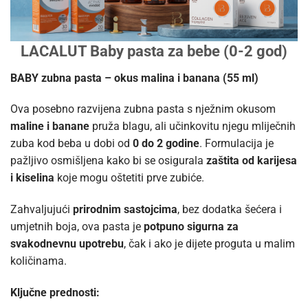
LACALUT Baby pasta za bebe (0-2 god)
BABY zubna pasta – okus malina i banana (55 ml)
Ova posebno razvijena zubna pasta s nježnim okusom
maline i banane
pruža blagu, ali učinkovitu njegu mliječnih
zuba kod beba u dobi od
0 do 2 godine
. Formulacija je
pažljivo osmišljena kako bi se osigurala
zaštita od karijesa
i kiselina
koje mogu oštetiti prve zubiće.
Zahvaljujući
prirodnim sastojcima
, bez dodatka šećera i
umjetnih boja, ova pasta je
potpuno sigurna za
svakodnevnu upotrebu
, čak i ako je dijete proguta u malim
količinama.
Ključne prednosti: