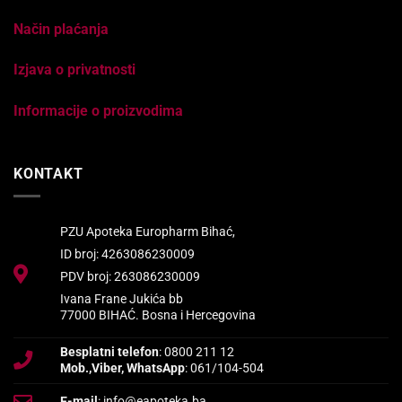
Način plaćanja
Izjava o privatnosti
Informacije o proizvodima
KONTAKT
PZU Apoteka Europharm Bihać,
ID broj: 4263086230009
PDV broj: 263086230009
Ivana Frane Jukića bb
77000 BIHAĆ. Bosna i Hercegovina
Besplatni telefon
: 0800 211 12
Mob.,Viber, WhatsApp
: 061/104-504
E-mail
: info@eapoteka.ba