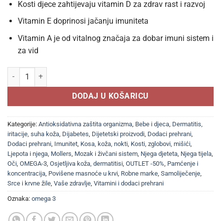
Kosti djece zahtijevaju vitamin D za zdrav rast i razvoj
Vitamin E doprinosi jačanju imuniteta
Vitamin A je od vitalnog značaja za dobar imuni sistem i
za vid
Mollers Omega-3 Kids 250ml, Dodatak prehrani s omega-3 i vitaminima
DODAJ U KOŠARICU
Kategorije:
Antioksidativna zaštita organizma
,
Bebe i djeca
,
Dermatitis,
iritacije, suha koža
,
Dijabetes
,
Dijetetski proizvodi
,
Dodaci prehrani
,
Dodaci prehrani
,
Imunitet
,
Kosa, koža, nokti
,
Kosti, zglobovi, mišići
,
Ljepota i njega
,
Mollers
,
Mozak i živčani sistem
,
Njega djeteta
,
Njega tijela
,
Oči
,
OMEGA-3
,
Osjetljiva koža, dermatitisi
,
OUTLET -50%
,
Pamćenje i
koncentracija
,
Povišene masnoće u krvi
,
Robne marke
,
Samoliječenje
,
Srce i krvne žile
,
Vaše zdravlje
,
Vitamini i dodaci prehrani
Oznaka:
omega 3