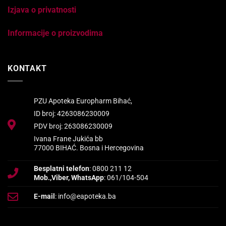
Izjava o privatnosti
Informacije o proizvodima
KONTAKT
PZU Apoteka Europharm Bihać,
ID broj: 4263086230009
PDV broj: 263086230009
Ivana Frane Jukića bb
77000 BIHAĆ. Bosna i Hercegovina
Besplatni telefon
: 0800 211 12
Mob.,Viber, WhatsApp
: 061/104-504
E-mail
: info@eapoteka.ba