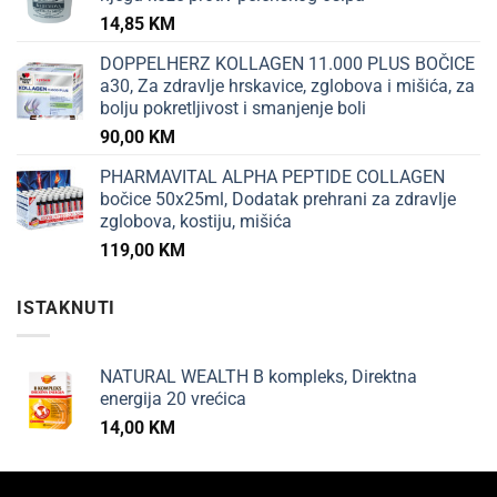
14,85
KM
DOPPELHERZ KOLLAGEN 11.000 PLUS BOČICE
a30, Za zdravlje hrskavice, zglobova i mišića, za
bolju pokretljivost i smanjenje boli
90,00
KM
PHARMAVITAL ALPHA PEPTIDE COLLAGEN
bočice 50x25ml, Dodatak prehrani za zdravlje
zglobova, kostiju, mišića
119,00
KM
ISTAKNUTI
NATURAL WEALTH B kompleks, Direktna
energija 20 vrećica
14,00
KM