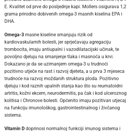
E. Kvalitet od prve do posljednje kapi. Mollers osigurava 1,2
grama prirodno dobivenih omega-3 masnih kiselina EPA i
DHA.
Omega-3
masne kiseline smanjuju rizik od
kardiovaskularnih bolesti, jer sprječavaju agregaciju
trombocita, imaju antiupalni i vazodilatacijski učinak, te
povoljno djeluju na smanjenje tlaka i masnoća u krvi.
Dokazano je da se uzimanjem omega-3 u trudnoći
pozitivno utječe na rast i razvoj djeteta, a u prva 3 mjeseca
trudnoće na razvoj moždanih struktura ploda. Pozitivno
djeluju i kod raznih upalnih stanja kao što su reumatoidni
artritis, kožni ekcem, neurodermitis, pa čak i kod ulceroznog
kolitisa i Chronove bolesti. Općenito imaju pozitivan utjecaj
na funkciju imunološkog, gastrointestinalnog i živčanog
sistema.
Vitamin D
doprinosi normalnoj funkciji imunog sistema i