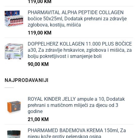
119,00
KM
PHARMAVITAL ALPHA PEPTIDE COLLAGEN
bočice 50x25ml, Dodatak prehrani za zdravlje
zglobova, kostiju, mišića
119,00
KM
DOPPELHERZ KOLLAGEN 11.000 PLUS BOČICE
a30, Za zdravlje hrskavice, zglobova i mišića, za
bolju pokretljivost i smanjenje boli
90,00
KM
NAJPRODAVANIJI
ROYAL KINDER JELLY ampule a 10, Dodatak
prehrani s matičnom mliječi za djecu od 3
godine
21,00
KM
PHARMAMED BADEMOVA KREMA 150ml, Za
njegu kože protiv pelenskog osipa