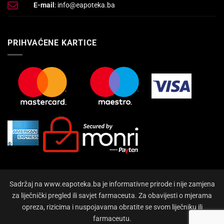
E-mail
: info@eapoteka.ba
PRIHVAĆENE KARTICE
Sadržaj na www.eapoteka.ba je informativne prirode i nije zamjena
za liječnički pregled ili savjet farmaceuta. Za obavijesti o mjerama
opreza, rizicima i nuspojavama obratite se svom liječniku ili
farmaceutu.