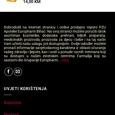
14,00
KM
Dobrodošli na internet stranicu i online prodajno mjesto PZU
Apoteke Europharm Bihać. Na ovoj stranici možete poručiti širok
asortiman kozmetike, dodataka prehrani, biljnih preparata,
medicinskih proizvoda, proizvoda za djecu i bebe i na taj način
Vam učiniti našu uslugu još dostupnijom. Ovdje također možete
pronaći informacije savjetodavnog karaktera iz oblasti očuvanja
vašeg zdravlja i ljepote, kao i uvid u ponude raznih tretmana koji
su dostupni u našim estetskim centrima Farmalija koji su
sastavni dio Grupacije Europharm...
Više
UVJETI KORIŠTENJA
Kupovina
Dostava