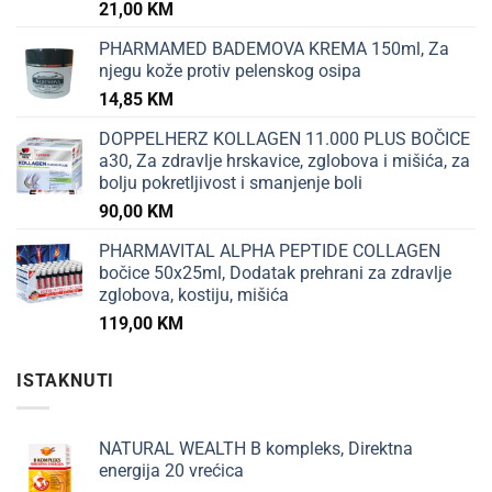
21,00
KM
PHARMAMED BADEMOVA KREMA 150ml, Za
njegu kože protiv pelenskog osipa
14,85
KM
DOPPELHERZ KOLLAGEN 11.000 PLUS BOČICE
a30, Za zdravlje hrskavice, zglobova i mišića, za
bolju pokretljivost i smanjenje boli
90,00
KM
PHARMAVITAL ALPHA PEPTIDE COLLAGEN
bočice 50x25ml, Dodatak prehrani za zdravlje
zglobova, kostiju, mišića
119,00
KM
ISTAKNUTI
NATURAL WEALTH B kompleks, Direktna
energija 20 vrećica