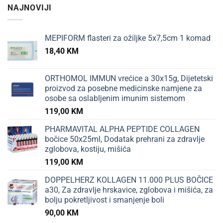
NAJNOVIJI
MEPIFORM flasteri za ožiljke 5x7,5cm 1 komad
18,40
KM
ORTHOMOL IMMUN vrećice a 30x15g, Dijetetski
proizvod za posebne medicinske namjene za
osobe sa oslabljenim imunim sistemom
119,00
KM
PHARMAVITAL ALPHA PEPTIDE COLLAGEN
bočice 50x25ml, Dodatak prehrani za zdravlje
zglobova, kostiju, mišića
119,00
KM
DOPPELHERZ KOLLAGEN 11.000 PLUS BOČICE
a30, Za zdravlje hrskavice, zglobova i mišića, za
bolju pokretljivost i smanjenje boli
90,00
KM