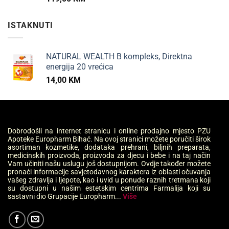
ISTAKNUTI
NATURAL WEALTH B kompleks, Direktna
energija 20 vrećica
14,00
KM
Dobrodošli na internet stranicu i online prodajno mjesto PZU
Apoteke Europharm Bihać. Na ovoj stranici možete poručiti širok
asortiman kozmetike, dodataka prehrani, biljnih preparata,
medicinskih proizvoda, proizvoda za djecu i bebe i na taj način
Vam učiniti našu uslugu još dostupnijom. Ovdje također možete
pronaći informacije savjetodavnog karaktera iz oblasti očuvanja
vašeg zdravlja i ljepote, kao i uvid u ponude raznih tretmana koji
su dostupni u našim estetskim centrima Farmalija koji su
sastavni dio Grupacije Europharm...
Više