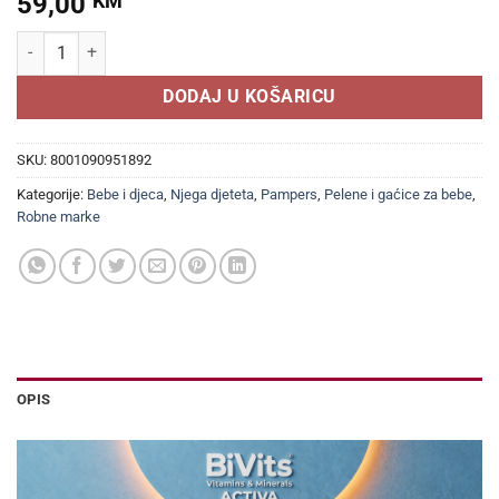
59,00
KM
PAMPERS pelene Active baby MEGABOX 6 (Extralarge) 13-18kg, Pak
DODAJ U KOŠARICU
SKU:
8001090951892
Kategorije:
Bebe i djeca
,
Njega djeteta
,
Pampers
,
Pelene i gaćice za bebe
,
Robne marke
OPIS