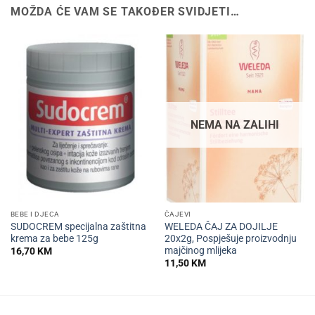
MOŽDA ĆE VAM SE TAKOĐER SVIDJETI…
NEMA NA ZALIHI
BEBE I DJECA
ČAJEVI
SUDOCREM specijalna zaštitna
WELEDA ČAJ ZA DOJILJE
krema za bebe 125g
20x2g, Pospješuje proizvodnju
majčinog mlijeka
16,70
KM
11,50
KM