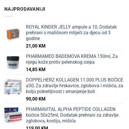
NAJPRODAVANIJI
ROYAL KINDER JELLY ampule a 10, Dodatak
prehrani s matičnom mliječi za djecu od 3
godine
21,00
KM
PHARMAMED BADEMOVA KREMA 150ml, Za
njegu kože protiv pelenskog osipa
14,85
KM
DOPPELHERZ KOLLAGEN 11.000 PLUS BOČICE
a30, Za zdravlje hrskavice, zglobova i mišića, za
bolju pokretljivost i smanjenje boli
90,00
KM
PHARMAVITAL ALPHA PEPTIDE COLLAGEN
bočice 50x25ml, Dodatak prehrani za zdravlje
zglobova, kostiju, mišića
119,00
KM