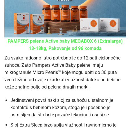
PAMPERS pelene Active baby MEGABOX 6 (Extralarge)
13-18kg, Pakovanje od 96 komada
Za svako radosno jutro potrebno je do 12 sati cjelonoćne
suhoće. Zato Pampers Active Baby pelene imaju
mikrogranule Micro Pearls™ koje mogu upiti do 30 puta
veću težinu od svoje i zadržati vlažnost daleko od bebine
kože znatno bolje od pelena drugih marki.
Jedinstveni površinski sloj za suhoću u stalnom je
kontaktu s bebinom kožom, stoga je i posebno je
osmišljen da što brže povuče tekućinu i osuši se
Sloj Extra Sleep brzo upija vlažnost i ravnomjerno je