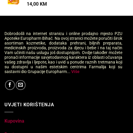
14,00
KM
Dobrodošli na internet stranicu i online prodajno mjesto PZU
Apoteke Europharm Bihać. Na ovoj stranici možete poručiti širok
asortiman kozmetike, dodataka prehrani, biljnih preparata,
medicinskih proizvoda, proizvoda za djecu i bebe i na taj način
Vam učiniti našu uslugu još dostupnijom. Ovdje također možete
pronaći informacije savjetodavnog karaktera iz oblasti očuvanja
vašeg zdravlja i ljepote, kao i uvid u ponude raznih tretmana koji
su dostupni u našim estetskim centrima Farmalija koji su
sastavni dio Grupacije Europharm...
Više
UVJETI KORIŠTENJA
Kupovina