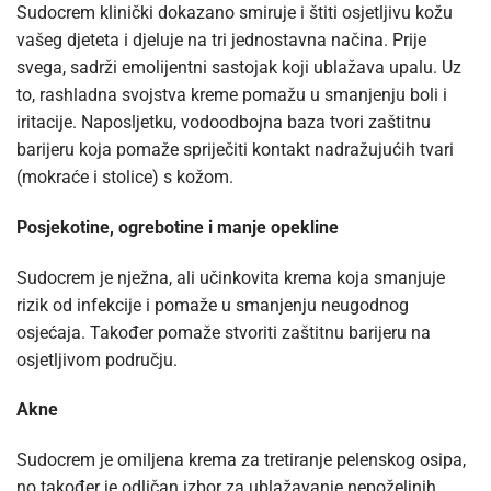
Sudocrem klinički dokazano smiruje i štiti osjetljivu kožu
vašeg djeteta i djeluje na tri jednostavna načina. Prije
svega, sadrži emolijentni sastojak koji ublažava upalu. Uz
to, rashladna svojstva kreme pomažu u smanjenju boli i
iritacije. Naposljetku, vodoodbojna baza tvori zaštitnu
barijeru koja pomaže spriječiti kontakt nadražujućih tvari
(mokraće i stolice) s kožom.
Posjekotine, ogrebotine i manje opekline
Sudocrem je nježna, ali učinkovita krema koja smanjuje
rizik od infekcije i pomaže u smanjenju neugodnog
osjećaja. Također pomaže stvoriti zaštitnu barijeru na
osjetljivom području.
Akne
Sudocrem je omiljena krema za tretiranje pelenskog osipa,
no također je odličan izbor za ublažavanje nepoželjnih