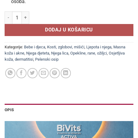
osoba.
SUDOCREM specijalna zaštitna krema za bebe 125g količina
DODAJ U KOŠARICU
Kategorije:
Bebe i djeca
,
Kosti, zglobovi, mišići
,
Ljepota i njega
,
Masna
koža i akne
,
Njega djeteta
,
Njega lica
,
Opekline, rane, ožiljci
,
Osjetljiva
koža, dermatitisi
,
Pelenski osip
OPIS