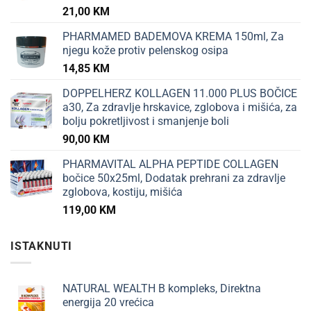
21,00
KM
PHARMAMED BADEMOVA KREMA 150ml, Za
njegu kože protiv pelenskog osipa
14,85
KM
DOPPELHERZ KOLLAGEN 11.000 PLUS BOČICE
a30, Za zdravlje hrskavice, zglobova i mišića, za
bolju pokretljivost i smanjenje boli
90,00
KM
PHARMAVITAL ALPHA PEPTIDE COLLAGEN
bočice 50x25ml, Dodatak prehrani za zdravlje
zglobova, kostiju, mišića
119,00
KM
ISTAKNUTI
NATURAL WEALTH B kompleks, Direktna
energija 20 vrećica