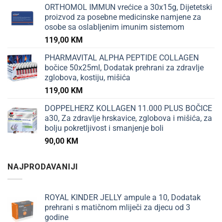
ORTHOMOL IMMUN vrećice a 30x15g, Dijetetski
proizvod za posebne medicinske namjene za
osobe sa oslabljenim imunim sistemom
119,00
KM
PHARMAVITAL ALPHA PEPTIDE COLLAGEN
bočice 50x25ml, Dodatak prehrani za zdravlje
zglobova, kostiju, mišića
119,00
KM
DOPPELHERZ KOLLAGEN 11.000 PLUS BOČICE
a30, Za zdravlje hrskavice, zglobova i mišića, za
bolju pokretljivost i smanjenje boli
90,00
KM
NAJPRODAVANIJI
ROYAL KINDER JELLY ampule a 10, Dodatak
prehrani s matičnom mliječi za djecu od 3
godine