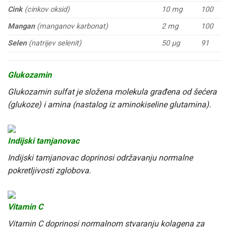
Cink
(cinkov oksid)
10 mg
100
Mangan
(manganov karbonat)
2 mg
100
Selen
(natrijev selenit)
50 μg
91
Glukozamin
Glukozamin sulfat je složena molekula građena od šećera
(glukoze) i amina (nastalog iz aminokiseline glutamina).
Indijski tamjanovac
Indijski tamjanovac doprinosi održavanju normalne
pokretljivosti zglobova.
Vitamin C
Vitamin C doprinosi normalnom stvaranju kolagena za