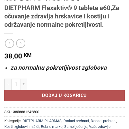
DIETPHARM Flexaktiv® 9 tablete a60,Za
očuvanje zdravlja hrskavice i kostiju i
održavanje normalne pokretljivosti.
38,00
KM
za normalnu pokretljivost zglobova
DIETPHARM Flexaktiv® 9 tablete a60,Za očuvanje zdravlja hrskavice i
DODAJ U KOŠARICU
SKU:
3858881242500
Kategorije:
DIETPHARM-PHARMAS
,
Dodaci prehrani
,
Dodaci prehrani
,
Kosti, zglobovi, mišići
,
Robne marke
,
Samoliječenje
,
Vaše zdravlje