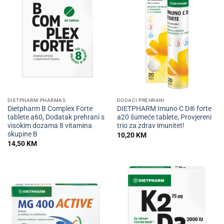
DIETPHARM-PHARMAS
DODACI PREHRANI
Dietpharm B Complex Forte
DIETPHARM Imuno C D® forte
tablete a60, Dodatak prehrani s
a20 šumeće tablete, Provjereni
visokim dozama 8 vitamina
trio za zdrav imunitet!
skupine B
10,20
KM
14,50
KM