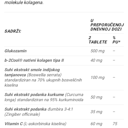
molekule kolagena.
U
PREPORUČENOJ
DNEVNOJ DOZI
SADRŽI:
2
%
TABLETE
PU*
Glukozamin
500 mg
–
b-2Cool® nativni kolagen tipa II
40 mg
–
Suhi ekstrakt smole indijskog
tamjanovca
(Boswellia serrata)
100 mg
–
standardiziran na 70% ukupnih bosveličnih
kiselina
Suhi ekstrakt podanka kurkume
(Curcuma
50 mg
–
longa) standardiziran na 95% kurkuminoida
Suhi ekstrakt podanka
đumbira 3-4:1
35 mg
–
(Zingiber officinale)
Vitamin C
(L-askorbinska kiselina)
60 mg
75