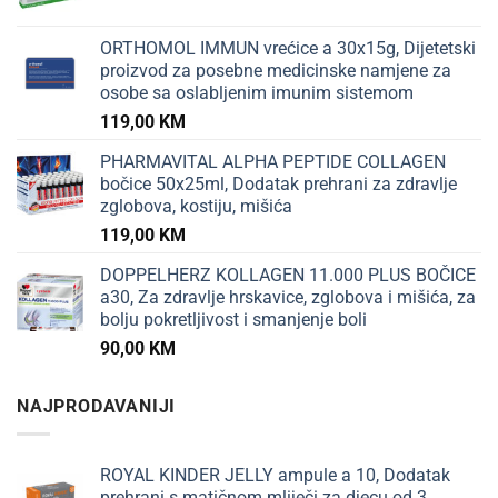
ORTHOMOL IMMUN vrećice a 30x15g, Dijetetski
proizvod za posebne medicinske namjene za
osobe sa oslabljenim imunim sistemom
119,00
KM
PHARMAVITAL ALPHA PEPTIDE COLLAGEN
bočice 50x25ml, Dodatak prehrani za zdravlje
zglobova, kostiju, mišića
119,00
KM
DOPPELHERZ KOLLAGEN 11.000 PLUS BOČICE
a30, Za zdravlje hrskavice, zglobova i mišića, za
bolju pokretljivost i smanjenje boli
90,00
KM
NAJPRODAVANIJI
ROYAL KINDER JELLY ampule a 10, Dodatak
prehrani s matičnom mliječi za djecu od 3