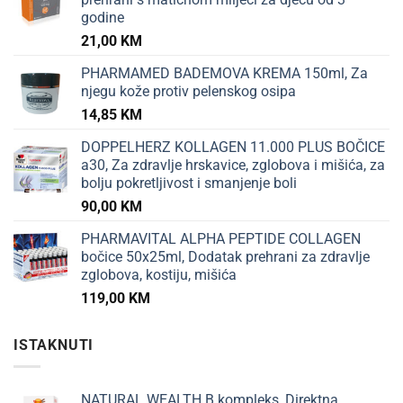
godine
21,00
KM
PHARMAMED BADEMOVA KREMA 150ml, Za
njegu kože protiv pelenskog osipa
14,85
KM
DOPPELHERZ KOLLAGEN 11.000 PLUS BOČICE
a30, Za zdravlje hrskavice, zglobova i mišića, za
bolju pokretljivost i smanjenje boli
90,00
KM
PHARMAVITAL ALPHA PEPTIDE COLLAGEN
bočice 50x25ml, Dodatak prehrani za zdravlje
zglobova, kostiju, mišića
119,00
KM
ISTAKNUTI
NATURAL WEALTH B kompleks, Direktna