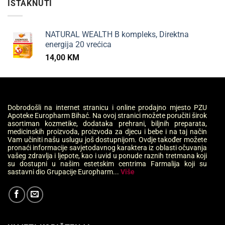
ISTAKNUTI
NATURAL WEALTH B kompleks, Direktna
energija 20 vrećica
14,00
KM
Dobrodošli na internet stranicu i online prodajno mjesto PZU
Apoteke Europharm Bihać. Na ovoj stranici možete poručiti širok
asortiman kozmetike, dodataka prehrani, biljnih preparata,
medicinskih proizvoda, proizvoda za djecu i bebe i na taj način
Vam učiniti našu uslugu još dostupnijom. Ovdje također možete
pronaći informacije savjetodavnog karaktera iz oblasti očuvanja
vašeg zdravlja i ljepote, kao i uvid u ponude raznih tretmana koji
su dostupni u našim estetskim centrima Farmalija koji su
sastavni dio Grupacije Europharm...
Više