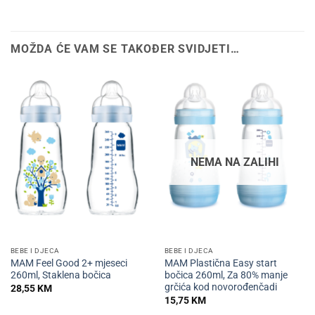
MOŽDA ĆE VAM SE TAKOĐER SVIDJETI…
NEMA NA ZALIHI
BEBE I DJECA
BEBE I DJECA
MAM Feel Good 2+ mjeseci
MAM Plastična Easy start
260ml, Staklena bočica
bočica 260ml, Za 80% manje
grčića kod novorođenčadi
28,55
KM
15,75
KM