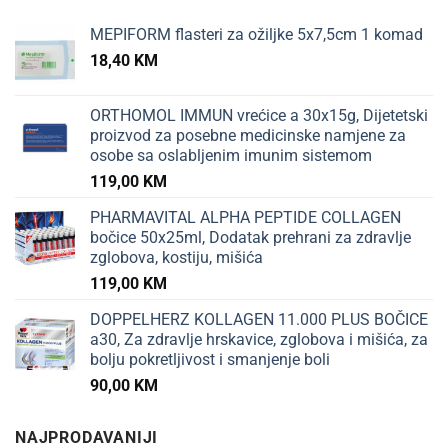
MEPIFORM flasteri za ožiljke 5x7,5cm 1 komad
18,40
KM
ORTHOMOL IMMUN vrećice a 30x15g, Dijetetski
proizvod za posebne medicinske namjene za
osobe sa oslabljenim imunim sistemom
119,00
KM
PHARMAVITAL ALPHA PEPTIDE COLLAGEN
bočice 50x25ml, Dodatak prehrani za zdravlje
zglobova, kostiju, mišića
119,00
KM
DOPPELHERZ KOLLAGEN 11.000 PLUS BOČICE
a30, Za zdravlje hrskavice, zglobova i mišića, za
bolju pokretljivost i smanjenje boli
90,00
KM
NAJPRODAVANIJI