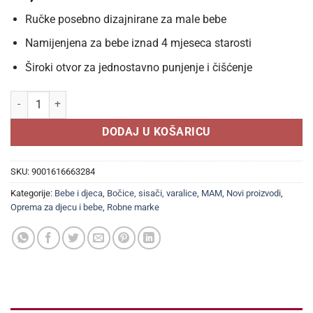
Ručke posebno dizajnirane za male bebe
Namijenjena za bebe iznad 4 mjeseca starosti
Široki otvor za jednostavno punjenje i čišćenje
MAM Trainer bočica 220 ml, Za samostalno pijenje-bez prolijevanja 
DODAJ U KOŠARICU
SKU:
9001616663284
Kategorije:
Bebe i djeca
,
Bočice, sisači, varalice
,
MAM
,
Novi proizvodi
,
Oprema za djecu i bebe
,
Robne marke