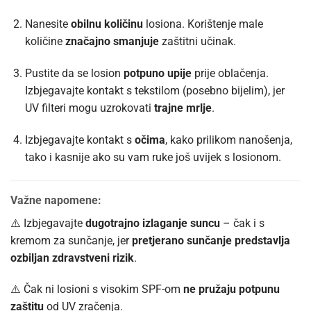
Nanesite
obilnu količinu
losiona. Korištenje male
količine
značajno smanjuje
zaštitni učinak.
Pustite da se losion
potpuno upije
prije oblačenja.
Izbjegavajte kontakt s tekstilom (posebno bijelim), jer
UV filteri mogu uzrokovati
trajne mrlje
.
Izbjegavajte kontakt s
očima
, kako prilikom nanošenja,
tako i kasnije ako su vam ruke još uvijek s losionom.
Važne napomene:
⚠️ Izbjegavajte
dugotrajno izlaganje suncu
– čak i s
kremom za sunčanje, jer
pretjerano sunčanje predstavlja
ozbiljan zdravstveni rizik
.
⚠️ Čak ni losioni s visokim SPF-om
ne pružaju potpunu
zaštitu
od UV zračenja.