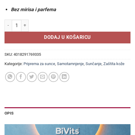
Bez mirisa i parfema
SUN MED Sonnenmilch mlijeko za sunčanje SPF 50+ 200ml količina
DODAJ U KOŠARICU
SKU:
4018291769335
Kategorije:
Priprema za sunce
,
Samotamnjenje
,
Sunčanje
,
Zaštita kože
OPIS