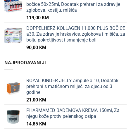
bočice 50x25ml, Dodatak prehrani za zdravlje
zglobova, kostiju, mišića
119,00
KM
DOPPELHERZ KOLLAGEN 11.000 PLUS BOČICE
a30, Za zdravlje hrskavice, zglobova i mišića, za
bolju pokretljivost i smanjenje boli
90,00
KM
NAJPRODAVANIJI
ROYAL KINDER JELLY ampule a 10, Dodatak
prehrani s matičnom mliječi za djecu od 3
godine
21,00
KM
PHARMAMED BADEMOVA KREMA 150ml, Za
njegu kože protiv pelenskog osipa
14,85
KM