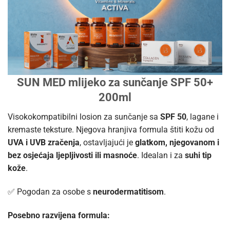
SUN MED mlijeko za sunčanje SPF 50+
200ml
Visokokompatibilni losion za sunčanje sa
SPF 50
, lagane i
kremaste teksture. Njegova hranjiva formula štiti kožu od
UVA i UVB zračenja
, ostavljajući je
glatkom, njegovanom i
bez osjećaja ljepljivosti ili masnoće
. Idealan i za
suhi tip
kože
.
✅ Pogodan za osobe s
neurodermatitisom
.
Posebno razvijena formula: