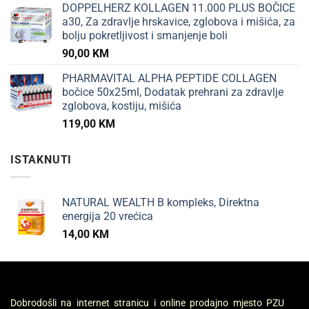
DOPPELHERZ KOLLAGEN 11.000 PLUS BOČICE
a30, Za zdravlje hrskavice, zglobova i mišića, za
bolju pokretljivost i smanjenje boli
90,00
KM
PHARMAVITAL ALPHA PEPTIDE COLLAGEN
bočice 50x25ml, Dodatak prehrani za zdravlje
zglobova, kostiju, mišića
119,00
KM
ISTAKNUTI
NATURAL WEALTH B kompleks, Direktna
energija 20 vrećica
14,00
KM
Dobrodošli na internet stranicu i online prodajno mjesto PZU