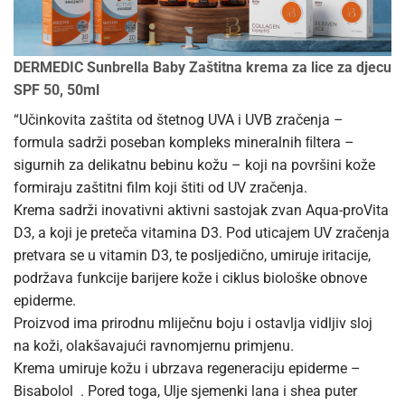
DERMEDIC Sunbrella Baby Zaštitna krema za lice za djecu
SPF 50, 50ml
“Učinkovita zaštita od štetnog UVA i UVB zračenja –
formula sadrži poseban kompleks mineralnih ﬁltera –
sigurnih za delikatnu bebinu kožu – koji na površini kože
formiraju zaštitni film koji štiti od UV zračenja.
Krema sadrži inovativni aktivni sastojak zvan Aqua-proVita
D3, a koji je preteča vitamina D3. Pod uticajem UV zračenja
pretvara se u vitamin D3, te posljedično, umiruje iritacije,
podržava funkcije barijere kože i ciklus biološke obnove
epiderme.
Proizvod ima prirodnu mliječnu boju i ostavlja vidljiv sloj
na koži, olakšavajući ravnomjernu primjenu.
Krema umiruje kožu i ubrzava regeneraciju epiderme –
Bisabolol . Pored toga, Ulje sjemenki lana i shea puter