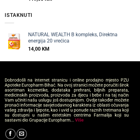
ISTAKNUTI
NATURAL WEALTH B kompleks, Direktna
energija 20 vrećica
14,00
KM
Dobrodošli na internet stranicu i online prodajno mjesto PZU
Apoteke Europharm Bihać. Na ovoj stranici možete poručiti širok
asortiman kozmetike, dodataka prehrani, biljnih preparata,
medicinskih proizvoda, proizvoda za djecu i bebe i na taj način
Vam učiniti našu uslugu još dostupnijom. Ovdje također možete
pronaći informacije savjetodavnog karaktera iz oblasti očuvanja
vašeg zdravlja i ljepote, kao i uvid u ponude raznih tretmana koji
su dostupni u našim estetskim centrima Farmalija koji su
sastavni dio Grupacije Europharm...
Više