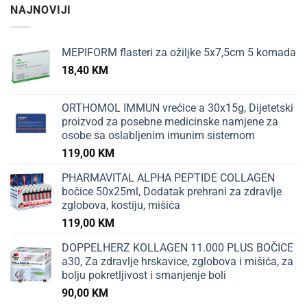
NAJNOVIJI
MEPIFORM flasteri za ožiljke 5x7,5cm 5 komada
18,40
KM
ORTHOMOL IMMUN vrećice a 30x15g, Dijetetski
proizvod za posebne medicinske namjene za
osobe sa oslabljenim imunim sistemom
119,00
KM
PHARMAVITAL ALPHA PEPTIDE COLLAGEN
bočice 50x25ml, Dodatak prehrani za zdravlje
zglobova, kostiju, mišića
119,00
KM
DOPPELHERZ KOLLAGEN 11.000 PLUS BOČICE
a30, Za zdravlje hrskavice, zglobova i mišića, za
bolju pokretljivost i smanjenje boli
90,00
KM