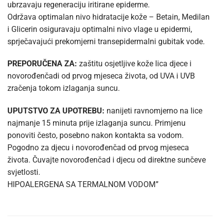
ubrzavaju regeneraciju iritirane epiderme.
Održava optimalan nivo hidratacije kože – Betain, Medilan
i Glicerin osiguravaju optimalni nivo vlage u epidermi,
sprječavajući prekomjerni transepidermalni gubitak vode.
PREPORUČENA ZA:
zaštitu osjetljive kože lica djece i
novorođenčadi od prvog mjeseca života, od UVA i UVB
zračenja tokom izlaganja suncu.
UPUTSTVO ZA UPOTREBU:
nanijeti ravnomjerno na lice
najmanje 15 minuta prije izlaganja suncu. Primjenu
ponoviti često, posebno nakon kontakta sa vodom.
Pogodno za djecu i novorođenčad od prvog mjeseca
života. Čuvajte novorođenčad i djecu od direktne sunčeve
svjetlosti.
HIPOALERGENA SA TERMALNOM VODOM”