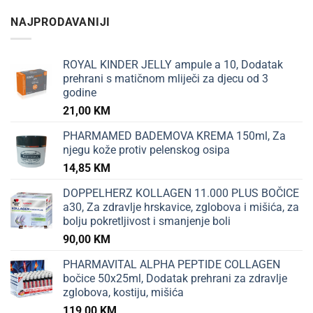
NAJPRODAVANIJI
ROYAL KINDER JELLY ampule a 10, Dodatak
prehrani s matičnom mliječi za djecu od 3
godine
21,00
KM
PHARMAMED BADEMOVA KREMA 150ml, Za
njegu kože protiv pelenskog osipa
14,85
KM
DOPPELHERZ KOLLAGEN 11.000 PLUS BOČICE
a30, Za zdravlje hrskavice, zglobova i mišića, za
bolju pokretljivost i smanjenje boli
90,00
KM
PHARMAVITAL ALPHA PEPTIDE COLLAGEN
bočice 50x25ml, Dodatak prehrani za zdravlje
zglobova, kostiju, mišića
119,00
KM