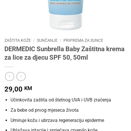
ZAŠTITA KOŽE
/
SUNČANJE
/
PRIPREMA ZA SUNCE
DERMEDIC Sunbrella Baby Zaštitna krema
za lice za djecu SPF 50, 50ml
29,00
KM
Učinkovita zaštita od štetnog UVA i UVB zračenja
Za bebe od prvog mjeseca života
Umiruje kožu i ubrzava regeneraciju epiderme
Ublažava iritacije i sprječava crvenilo kože