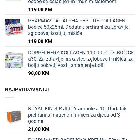
osobe sa oslabljenim imunim sistemom
119,00
KM
PHARMAVITAL ALPHA PEPTIDE COLLAGEN
bočice 50x25ml, Dodatak prehrani za zdravlje
zglobova, kostiju, mišića
119,00
KM
DOPPELHERZ KOLLAGEN 11.000 PLUS BOČICE
a30, Za zdravlje hrskavice, zglobova i mišića, za
bolju pokretljivost i smanjenje boli
90,00
KM
NAJPRODAVANIJI
ROYAL KINDER JELLY ampule a 10, Dodatak
prehrani s matičnom mliječi za djecu od 3
godine
21,00
KM