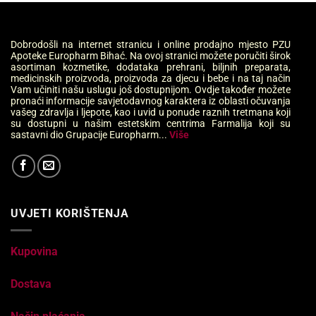
Dobrodošli na internet stranicu i online prodajno mjesto PZU
Apoteke Europharm Bihać. Na ovoj stranici možete poručiti širok
asortiman kozmetike, dodataka prehrani, biljnih preparata,
medicinskih proizvoda, proizvoda za djecu i bebe i na taj način
Vam učiniti našu uslugu još dostupnijom. Ovdje također možete
pronaći informacije savjetodavnog karaktera iz oblasti očuvanja
vašeg zdravlja i ljepote, kao i uvid u ponude raznih tretmana koji
su dostupni u našim estetskim centrima Farmalija koji su
sastavni dio Grupacije Europharm...
Više
UVJETI KORIŠTENJA
Kupovina
Dostava