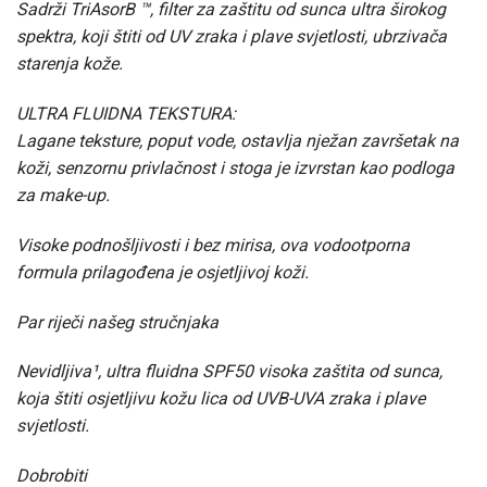
Sadrži TriAsorB ™, filter za zaštitu od sunca ultra širokog
spektra, koji štiti od UV zraka i plave svjetlosti, ubrzivača
starenja kože.
ULTRA FLUIDNA TEKSTURA:
Lagane teksture, poput vode, ostavlja nježan završetak na
koži, senzornu privlačnost i stoga je izvrstan kao podloga
za make-up.
Visoke podnošljivosti i bez mirisa, ova vodootporna
formula prilagođena je osjetljivoj koži.
Par riječi našeg stručnjaka
Nevidljiva¹, ultra fluidna SPF50 visoka zaštita od sunca,
koja štiti osjetljivu kožu lica od UVB-UVA zraka i plave
svjetlosti.
Dobrobiti