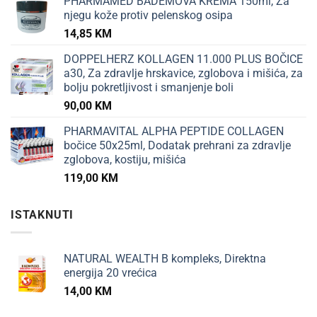
PHARMAMED BADEMOVA KREMA 150ml, Za
njegu kože protiv pelenskog osipa
14,85
KM
DOPPELHERZ KOLLAGEN 11.000 PLUS BOČICE
a30, Za zdravlje hrskavice, zglobova i mišića, za
bolju pokretljivost i smanjenje boli
90,00
KM
PHARMAVITAL ALPHA PEPTIDE COLLAGEN
bočice 50x25ml, Dodatak prehrani za zdravlje
zglobova, kostiju, mišića
119,00
KM
ISTAKNUTI
NATURAL WEALTH B kompleks, Direktna
energija 20 vrećica
14,00
KM