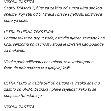
VISOKA ZAŠTITA:
Sadrži TriAsorB ™, filter za zaštitu od sunca ultra širokog
spektra, koji štiti od UV zraka i plave svjetlosti, ubrzivača
starenja kože.
ULTRA FLUIDNA TEKSTURA:
Lagane teksture, poput vode, ostavlja nježan završetak na
koži, senzornu privlačnost i stoga je izvrstan kao podloga
za make-up.
Visoke podnošljivosti i bez mirisa, ova vodootporna
formula prilagođena je osjetljivoj koži.
ULTRA FLUID Invisible SPF50 osigurava visoku dnevnu
zaštitu od UVB-UVA zraka i plave svjetlosti kako bi se
spriječilo fotostarenje.
VISOKA ZAŠTITA: