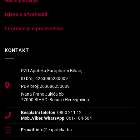
Način plaćanja
Izjava o privatnosti
Informacije o proizvodima
KONTAKT
PZU Apoteka Europharm Bihać,
ID broj: 4263086230009
PDV broj: 263086230009
Ivana Frane Jukića bb
77000 BIHAĆ. Bosna i Hercegovina
Besplatni telefon
: 0800 211 12
Mob.,Viber, WhatsApp
: 061/104-504
E-mail
: info@eapoteka.ba