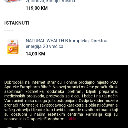
zglobova, kostiju, mišića
119,00
KM
ISTAKNUTI
NATURAL WEALTH B kompleks, Direktna
energija 20 vrećica
14,00
KM
Dobrodošli na internet stranicu i online prodajno mjesto PZU
Apoteke Europharm Bihać. Na ovoj stranici možete poručiti širok
asortiman kozmetike, dodataka prehrani, biljnih preparata,
medicinskih proizvoda, proizvoda za djecu i bebe i na taj način
Vam učiniti našu uslugu još dostupnijom. Ovdje također možete
pronaći informacije savjetodavnog karaktera iz oblasti očuvanja
vašeg zdravlja i ljepote, kao i uvid u ponude raznih tretmana koji
su dostupni u našim estetskim centrima Farmalija koji su
sastavni dio Grupacije Europharm...
Više