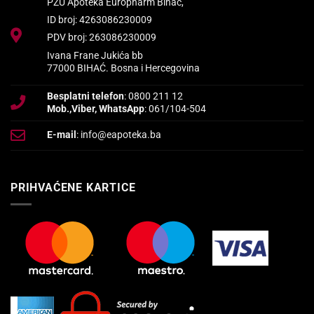
PZU Apoteka Europharm Bihać,
ID broj: 4263086230009
PDV broj: 263086230009
Ivana Frane Jukića bb
77000 BIHAĆ. Bosna i Hercegovina
Besplatni telefon
: 0800 211 12
Mob.,Viber, WhatsApp
: 061/104-504
E-mail
: info@eapoteka.ba
PRIHVAĆENE KARTICE