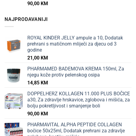
90,00
KM
NAJPRODAVANIJI
ROYAL KINDER JELLY ampule a 10, Dodatak
prehrani s matičnom mliječi za djecu od 3
godine
21,00
KM
PHARMAMED BADEMOVA KREMA 150ml, Za
njegu kože protiv pelenskog osipa
14,85
KM
DOPPELHERZ KOLLAGEN 11.000 PLUS BOČICE
a30, Za zdravlje hrskavice, zglobova i mišića, za
bolju pokretljivost i smanjenje boli
90,00
KM
PHARMAVITAL ALPHA PEPTIDE COLLAGEN
bočice 50x25ml, Dodatak prehrani za zdravlje