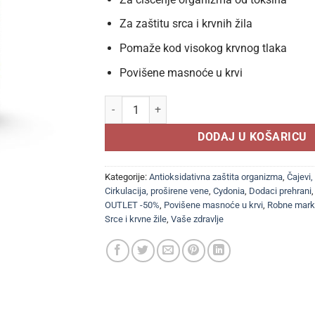
Za zaštitu srca i krvnih žila
Pomaže kod visokog krvnog tlaka
Povišene masnoće u krvi
CYDONIA Srijemoš ili divlji bijeli luk (30 KAPSU
DODAJ U KOŠARICU
Kategorije:
Antioksidativna zaštita organizma
,
Čajevi, 
Cirkulacija, proširene vene
,
Cydonia
,
Dodaci prehrani
OUTLET -50%
,
Povišene masnoće u krvi
,
Robne mar
Srce i krvne žile
,
Vaše zdravlje