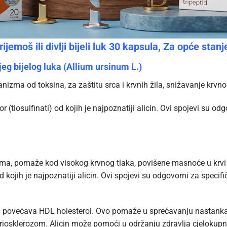
jemoš ili divlji bijeli luk 30 kapsula, Za opće stan
eg bijelog luka (Allium ursinum L.)
anizma od toksina, za zaštitu srca i krvnih žila, snižavanje krv
(tiosulfinati) od kojih je najpoznatiji alicin. Ovi spojevi su odgo
lama, pomaže kod visokog krvnog tlaka, povišene masnoće u krvi i 
d kojih je najpoznatiji alicin. Ovi spojevi su odgovorni za specifi
e a povećava HDL holesterol. Ovo pomaže u sprečavanju nastanka bo
iosklerozom. Alicin može pomoći u održanju zdravlja cjelokupn