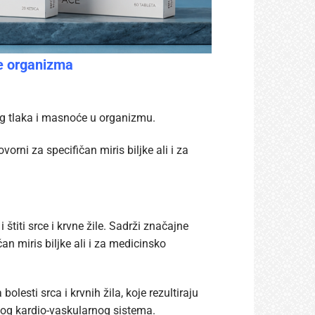
je organizma
nog tlaka i masnoće u organizmu.
vorni za specifičan miris biljke ali i za
štiti srce i krvne žile. Sadrži značajne
čan miris biljke ali i za medicinsko
lesti srca i krvnih žila, koje rezultiraju
og kardio-vaskularnog sistema.