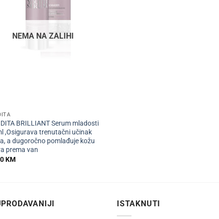
NEMA NA ZALIHI
DITA
DITA BRILLIANT Serum mladosti
l ,Osigurava trenutačni učinak
nga, a dugoročno pomlađuje kožu
ra prema van
00
KM
PRODAVANIJI
ISTAKNUTI