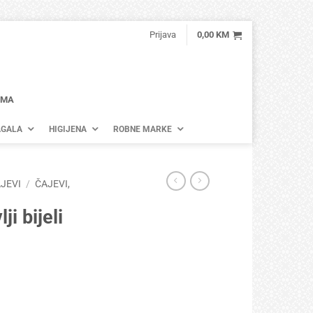
Prijava
0,00
KM
AMA
GALA
HIGIJENA
ROBNE MARKE
JEVI
/
ČAJEVI,
i bijeli