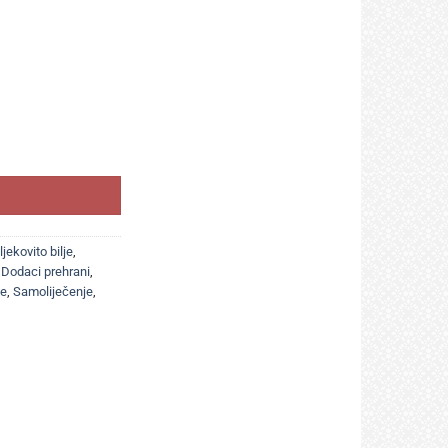
LA) količina
ljekovito bilje
,
,
Dodaci prehrani
,
ke
,
Samoliječenje
,