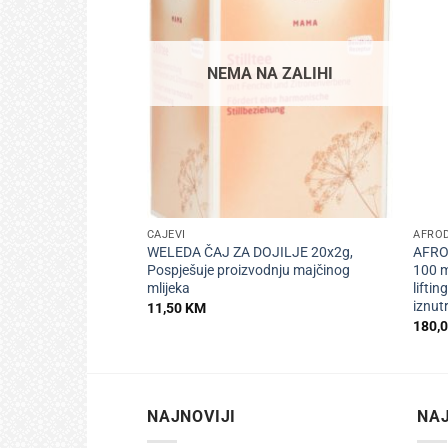
NEMA NA ZALIHI
+
+
ČAJEVI
AFRO
WELEDA ČAJ ZA DOJILJE 20x2g,
AFRO
Pospješuje proizvodnju majčinog
100 m
mlijeka
lifti
iznut
11,50
KM
180,
NAJNOVIJI
NAJ