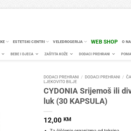
WEB SHOP
EKE
ESTETSKI CENTRI
VELEDROGERIJA
O N
BEBE I DJECA
ZAŠTITA KOŽE
DODACI PREHRANI
POMA
DODACI PREHRANI
/
DODACI PREHRANI
/
ČA
LJEKOVITO BILJE
CYDONIA Srijemoš ili divlj
luk (30 KAPSULA)
12,00
KM
Za čišćenje organizma od toksina