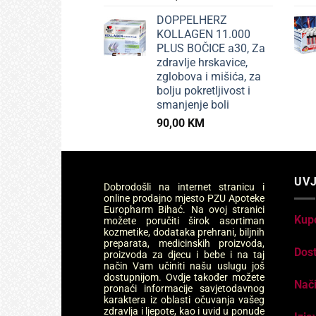
DOPPELHERZ
KOLLAGEN 11.000
PLUS BOČICE a30, Za
zdravlje hrskavice,
zglobova i mišića, za
bolju pokretljivost i
smanjenje boli
90,00
KM
UVJ
Dobrodošli na internet stranicu i
online prodajno mjesto PZU Apoteke
Europharm Bihać. Na ovoj stranici
Kup
možete poručiti širok asortiman
kozmetike, dodataka prehrani, biljnih
preparata, medicinskih proizvoda,
Dos
proizvoda za djecu i bebe i na taj
način Vam učiniti našu uslugu još
dostupnijom. Ovdje također možete
Nači
pronaći informacije savjetodavnog
karaktera iz oblasti očuvanja vašeg
zdravlja i ljepote, kao i uvid u ponude