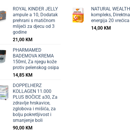
ROYAL KINDER JELLY
NATURAL WEALTH
ampule a 10, Dodatak
kompleks, Direktna
prehrani s matičnom
energija 20 vrećica
mliječi za djecu od 3
14,00
KM
godine
21,00
KM
PHARMAMED
BADEMOVA KREMA
150ml, Za njegu kože
protiv pelenskog osipa
14,85
KM
DOPPELHERZ
KOLLAGEN 11.000
PLUS BOČICE a30, Za
zdravlje hrskavice,
zglobova i mišića, za
bolju pokretljivost i
smanjenje boli
90,00
KM