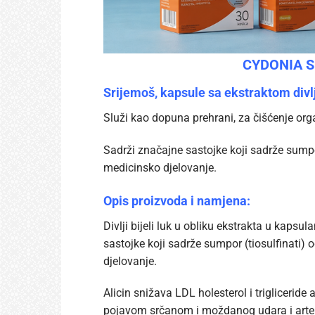
CYDONIA Sri
Srijemoš, kapsule sa ekstraktom divlj
Služi kao dopuna prehrani, za čišćenje org
Sadrži značajne sastojke koji sadrže sumpor 
medicinsko djelovanje.
Opis proizvoda i namjena:
Divlji bijeli luk u obliku ekstrakta u kapsu
sastojke koji sadrže sumpor (tiosulfinati) o
djelovanje.
Alicin snižava LDL holesterol i triglicerid
pojavom srčanom i moždanog udara i arter