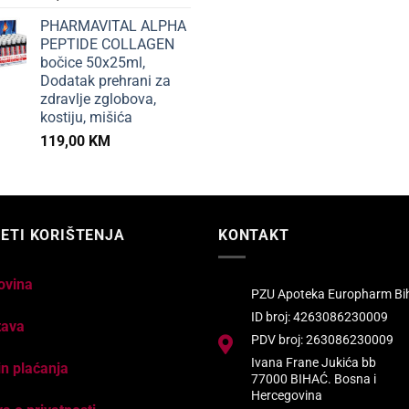
PHARMAVITAL ALPHA
PEPTIDE COLLAGEN
bočice 50x25ml,
Dodatak prehrani za
zdravlje zglobova,
kostiju, mišića
119,00
KM
ETI KORIŠTENJA
KONTAKT
ovina
PZU Apoteka Europharm Bi
ID broj: 4263086230009
tava
PDV broj: 263086230009
Ivana Frane Jukića bb
n plaćanja
77000 BIHAĆ. Bosna i
Hercegovina