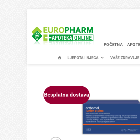
Skip
to
content
POČETNA
APOT
LJEPOTA I NJEGA
VAŠE ZDRAVLJE
Besplatna dostava