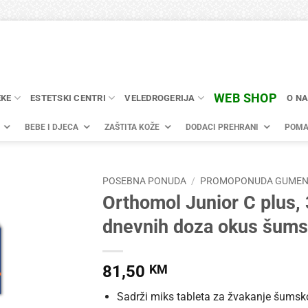
WEB SHOP
EKE
ESTETSKI CENTRI
VELEDROGERIJA
O N
BEBE I DJECA
ZAŠTITA KOŽE
DODACI PREHRANI
POMA
POSEBNA PONUDA
/
PROMOPONUDA GUMEN
Orthomol Junior C plus,
dnevnih doza okus šums
81,50
KM
Sadrži miks tableta za žvakanje šumsk