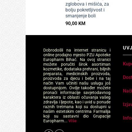
zglobova i mišića, za
bolju pokretljivost i
smanjenje boli
90,00
KM
UVJ
Dobrodošli na internet stranicu i
online prodajno mjesto PZU Apoteke
Europharm Bihać. Na ovoj stranici
Kup
možete poručiti širok asortiman
kozmetike, dodataka prehrani, biljnih
preparata, medicinskih proizvoda,
Dos
proizvoda za djecu i bebe i na taj
način Vam učiniti našu uslugu još
dostupnijom. Ovdje također možete
Nači
pronaći informacije savjetodavnog
karaktera iz oblasti očuvanja vašeg
zdravlja i ljepote, kao i uvid u ponude
Izja
raznih tretmana koji su dostupni u
našim estetskim centrima Farmalija
koji su sastavni dio Grupacije
Info
Europharm...
Više