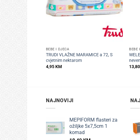
+
+
BEBE I DJECA
BEBE 
TRUDI VLAŽNE MARAMICE a 72, S
WELED
cvjetnim nektarom
neve
4,95
KM
13,8
NAJNOVIJI
NAJ
MEPIFORM flasteri za
ožiljke 5x7,5cm 1
komad