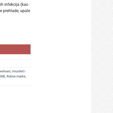
ih infekcija (kao
ne prehlade, upale
šumsko voće količina
rehrani
,
Imunitet i
ONE
,
Robne marke
,