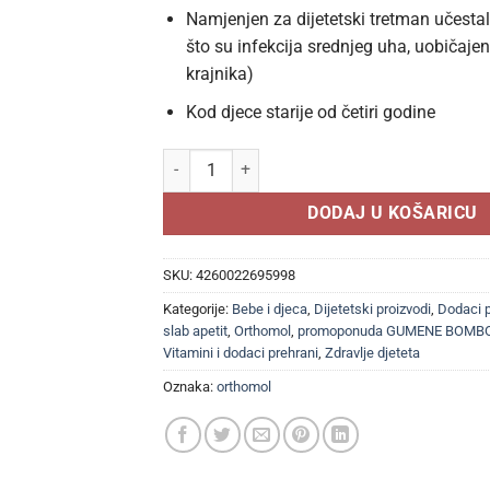
Namjenjen za dijetetski tretman učestal
što su infekcija srednjeg uha, uobičaje
krajnika)
Kod djece starije od četiri godine
Orthomol Junior C plus, 30 dnevnih doza okus 
DODAJ U KOŠARICU
SKU:
4260022695998
Kategorije:
Bebe i djeca
,
Dijetetski proizvodi
,
Dodaci p
slab apetit
,
Orthomol
,
promoponuda GUMENE BOMB
Vitamini i dodaci prehrani
,
Zdravlje djeteta
Oznaka:
orthomol