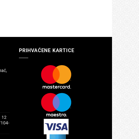
PRIHVAĆENE KARTICE
hać,
1 12
/104-