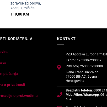
zdravlje zglobova,
kostiju, mišića
119,00
KM
ETI KORIŠTENJA
KONTAKT
ovina
PZU Apoteka Europharm Bi
ID broj: 4263086230009
tava
PDV broj: 263086230009
Ivana Frane Jukića bb
n plaćanja
77000 BIHAĆ. Bosna i
Hercegovina
va o privatnosti
Besplatni telefon
: 0800 21
Mob.,Viber, WhatsApp
: 061
rmacije o proizvodima
504