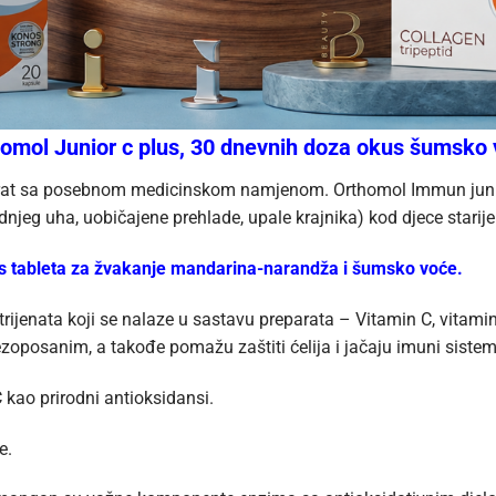
omol Junior c plus, 30 dnevnih doza okus šumsko
arat sa posebnom medicinskom namjenom. Orthomol Immun junior
ednjeg uha, uobičajene prehlade, upale krajnika) kod djece starije
s tableta za žvakanje mandarina-narandža i šumsko voće.
utrijenata koji se nalaze u sastavu preparata – Vitamin C, vitamin
bezoposanim, a takođe pomažu zaštiti ćelija i jačaju imuni sistem
 kao prirodni antioksidansi.
e.