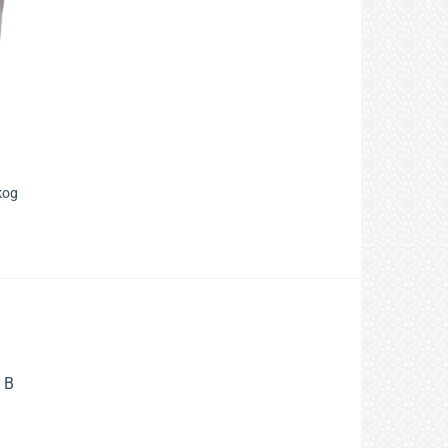
kog
 B