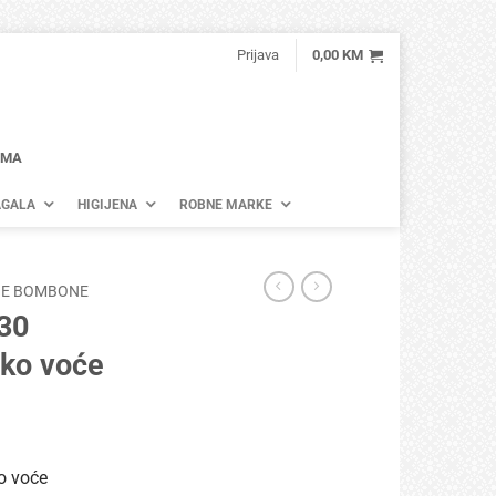
Prijava
0,00
KM
AMA
GALA
HIGIJENA
ROBNE MARKE
E BOMBONE
 30
ko voće
o voće