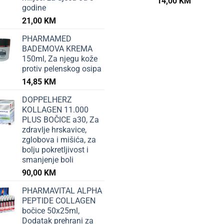
14,00
KM
godine
21,00
KM
PHARMAMED
BADEMOVA KREMA
150ml, Za njegu kože
protiv pelenskog osipa
14,85
KM
DOPPELHERZ
KOLLAGEN 11.000
PLUS BOČICE a30, Za
zdravlje hrskavice,
zglobova i mišića, za
bolju pokretljivost i
smanjenje boli
90,00
KM
PHARMAVITAL ALPHA
PEPTIDE COLLAGEN
bočice 50x25ml,
Dodatak prehrani za