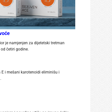
 voće
 je namjenjen za dijetetski tretman
 od četiri godine.
 E i mešani karotenoidi eliminišu i
.