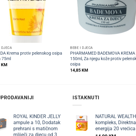
+
I DJECA
BEBE I DJECA
A Krema protiv pelenskog osipa
PHARMAMED BADEMOVA KREMA
n 75ml
150ml, Za njegu kože protiv pelens
osipa
0
KM
14,85
KM
PRODAVANIJI
ISTAKNUTI
ROYAL KINDER JELLY
NATURAL WEALTH
ampule a 10, Dodatak
kompleks, Direktna
prehrani s matičnom
energija 20 vrećica
mliječi za djecu od 3