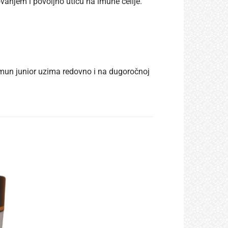
vanjem i povoljno utiču na imune ćelije.
mun junior uzima redovno i na dugoročnoj