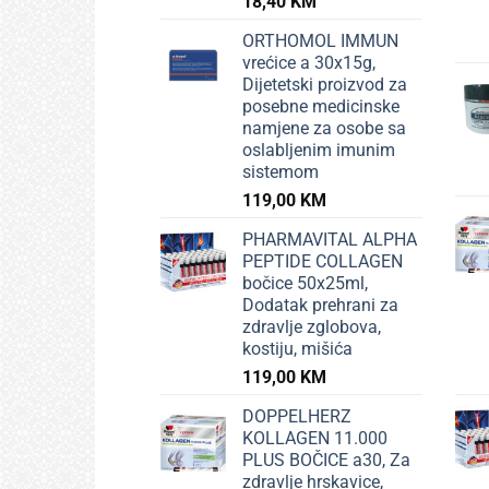
18,40
KM
ORTHOMOL IMMUN
vrećice a 30x15g,
Dijetetski proizvod za
posebne medicinske
namjene za osobe sa
oslabljenim imunim
sistemom
119,00
KM
PHARMAVITAL ALPHA
PEPTIDE COLLAGEN
bočice 50x25ml,
Dodatak prehrani za
zdravlje zglobova,
kostiju, mišića
119,00
KM
DOPPELHERZ
KOLLAGEN 11.000
PLUS BOČICE a30, Za
zdravlje hrskavice,