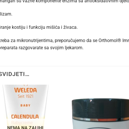
 i mangan su važne komponente enzima sa antioksidativnim djelo
lizam.
nje kostiju i funkciju mišića i živaca.
treba za mikronutrijentima, preporučujemo da se Orthomol® Im
reparata razgovarate sa svojim ljekarom.
SVIDJETI…
NEMA NA ZALIHI