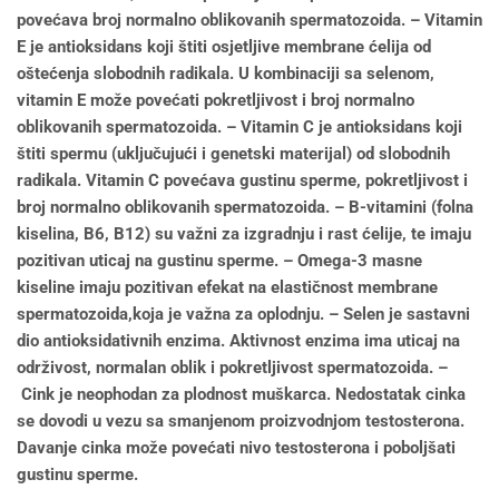
povećava broj normalno oblikovanih spermatozoida. – Vitamin
E je antioksidans koji štiti osjetljive membrane ćelija od
oštećenja slobodnih radikala. U kombinaciji sa selenom,
vitamin E može povećati pokretljivost i broj normalno
oblikovanih spermatozoida. – Vitamin C je antioksidans koji
štiti spermu (uključujući i genetski materijal) od slobodnih
radikala. Vitamin C povećava gustinu sperme, pokretljivost i
broj normalno oblikovanih spermatozoida. – B-vitamini (folna
kiselina, B6, B12) su važni za izgradnju i rast ćelije, te imaju
pozitivan uticaj na gustinu sperme. – Omega-3 masne
kiseline imaju pozitivan efekat na elastičnost membrane
spermatozoida,koja je važna za oplodnju. – Selen je sastavni
dio antioksidativnih enzima. Aktivnost enzima ima uticaj na
održivost, normalan oblik i pokretljivost spermatozoida. –
Cink je neophodan za plodnost muškarca. Nedostatak cinka
se dovodi u vezu sa smanjenom proizvodnjom testosterona.
Davanje cinka može povećati nivo testosterona i poboljšati
gustinu sperme.