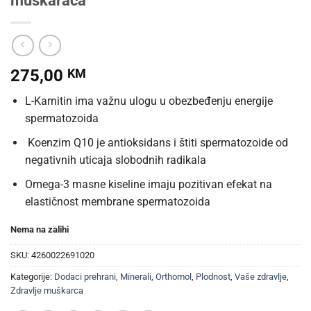
275,00
KM
L-Karnitin ima važnu ulogu u obezbeđenju energije
spermatozoida
Koenzim Q10 je antioksidans i štiti spermatozoide od
negativnih uticaja slobodnih radikala
Omega-3 masne kiseline imaju pozitivan efekat na
elastičnost membrane spermatozoida
Nema na zalihi
SKU:
4260022691020
Kategorije:
Dodaci prehrani
,
Minerali
,
Orthomol
,
Plodnost
,
Vaše zdravlje
,
Zdravlje muškarca