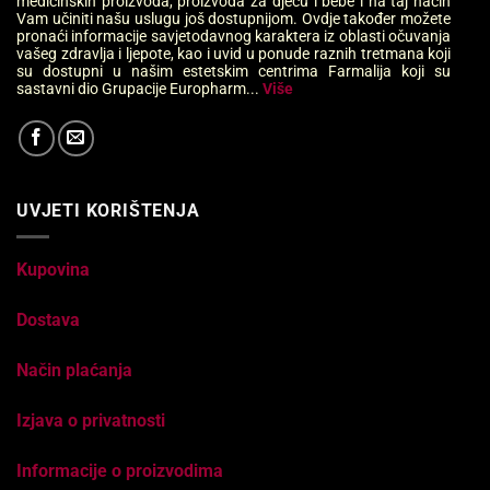
medicinskih proizvoda, proizvoda za djecu i bebe i na taj način
Vam učiniti našu uslugu još dostupnijom. Ovdje također možete
pronaći informacije savjetodavnog karaktera iz oblasti očuvanja
vašeg zdravlja i ljepote, kao i uvid u ponude raznih tretmana koji
su dostupni u našim estetskim centrima Farmalija koji su
sastavni dio Grupacije Europharm...
Više
UVJETI KORIŠTENJA
Kupovina
Dostava
Način plaćanja
Izjava o privatnosti
Informacije o proizvodima