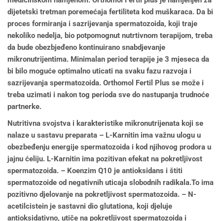
medicinskom namjenom. Orthomol Fertil plus je namjenjen za
dijetetski tretman poremećaja fertiliteta kod muškaraca. Da bi
proces formiranja i sazrijevanja spermatozoida, koji traje
nekoliko nedelja, bio potpomognut nutrtivnom terapijom, treba
da bude obezbjeđeno kontinuirano snabdjevanje
mikronutrijentima. Minimalan period terapije je 3 mjeseca da
bi bilo moguće optimalno uticati na svaku fazu razvoja i
sazrijevanja spermatozoida. Orthomol Fertil Plus se može i
treba uzimati i nakon tog perioda sve do nastupanja trudnoće
partnerke.
Nutritivna svojstva i karakteristike mikronutrijenata koji se
nalaze u sastavu preparata – L-Karnitin ima važnu ulogu u
obezbeđenju energije spermatozoida i kod njihovog prodora u
jajnu ćeliju. L-Karnitin ima pozitivan efekat na pokretljivost
spermatozoida. – Koenzim Q10 je antioksidans i štiti
spermatozoide od negativnih uticaja slobodnih radikala.To ima
pozitivno djelovanje na pokretljivost spermatozoida. – N-
acetilcistein je sastavni dio glutationa, koji djeluje
antioksidativno, utiče na pokretljivost spermatozoida i