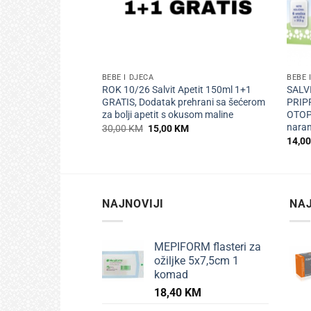
+
+
BEBE I DJECA
BEBE 
ROK 10/26 Salvit Apetit 150ml 1+1
SALV
GRATIS, Dodatak prehrani sa šećerom
PRIP
za bolji apetit s okusom maline
OTOPI
nara
Izvorna
Trenutna
30,00
KM
15,00
KM
cijena
cijena
14,0
bila
je:
je:
15,00 KM.
30,00 KM.
NAJNOVIJI
NAJ
MEPIFORM flasteri za
ožiljke 5x7,5cm 1
komad
18,40
KM