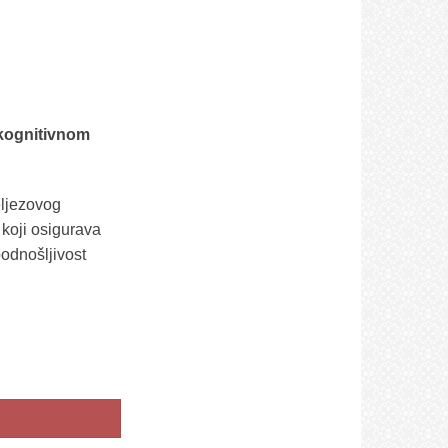
kognitivnom
eljezovog
koji osigurava
podnošljivost
NI SA ŽELJEZOM KOJE DOPRINOSI NORMALNOM KONGNITIVNOM RAZV