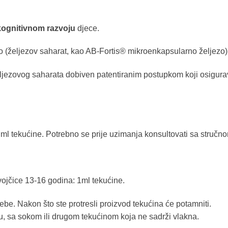
kognitivnom razvoju
djece.
ezo (željezov saharat, kao AB-Fortis® mikroenkapsularno željezo)
eljezovog saharata dobiven patentiranim postupkom koji osigurav
ml tekućine. Potrebno se prije uzimanja konsultovati sa struč
vojčice 13-16 godina: 1ml tekućine.
ebe. Nakon što ste protresli proizvod tekućina će potamniti.
u, sa sokom ili drugom tekućinom koja ne sadrži vlakna.