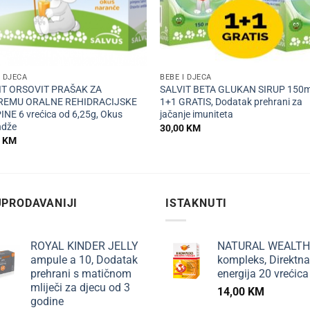
+
I DJECA
BEBE I DJECA
IT ORSOVIT PRAŠAK ZA
SALVIT BETA GLUKAN SIRUP 150m
REMU ORALNE REHIDRACIJSKE
1+1 GRATIS, Dodatak prehrani za
NE 6 vrećica od 6,25g, Okus
jačanje imuniteta
ndže
30,00
KM
0
KM
PRODAVANIJI
ISTAKNUTI
ROYAL KINDER JELLY
NATURAL WEALTH
ampule a 10, Dodatak
kompleks, Direktna
prehrani s matičnom
energija 20 vrećica
mliječi za djecu od 3
14,00
KM
godine