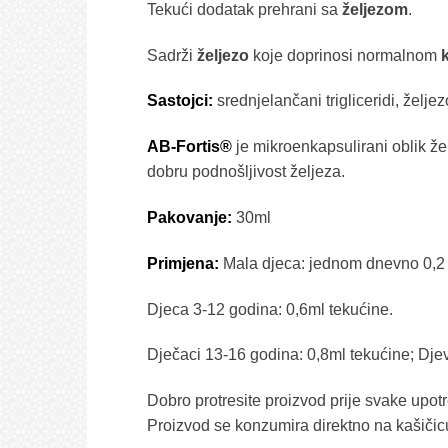
Tekući dodatak prehrani sa
željezom
.
Sadrži
željezo
koje doprinosi normalnom
Sastojci:
srednjelančani trigliceridi, želj
AB-Fortis®
je mikroenkapsulirani oblik ž
dobru podnošljivost željeza.
Pakovanje:
30ml
Primjena:
Mala djeca: jednom dnevno 0,2 
Djeca 3-12 godina: 0,6ml tekućine.
Dječaci 13-16 godina: 0,8ml tekućine; Dje
Dobro protresite proizvod prije svake upotr
Proizvod se konzumira direktno na kašičic