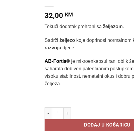
32,00
KM
Tekući dodatak prehrani sa
željezom
.
Sadrži
željezo
koje doprinosi normalnom
razvoju
djece.
AB-Fortis®
je mikroenkapsulirani oblik ž
saharata dobiven patentiranim postupkom 
visoku stabilnost, nemetalni okus i dobru 
željeza.
SALVIT FERVIT KAPI 30ML DODATAK PREHRA
DODAJ U KOŠARICU