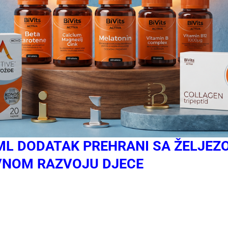
0ML DODATAK PREHRANI SA ŽELJEZ
NOM RAZVOJU DJECE