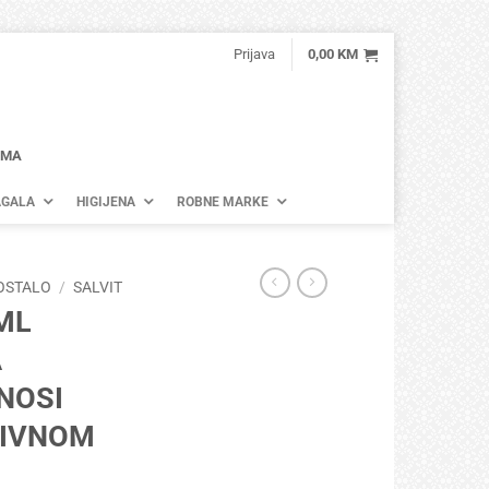
Prijava
0,00
KM
AMA
GALA
HIGIJENA
ROBNE MARKE
OSTALO
/
SALVIT
0ML
A
NOSI
IVNOM