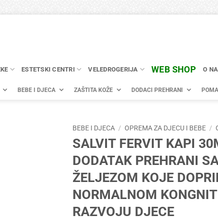
WEB SHOP
EKE
ESTETSKI CENTRI
VELEDROGERIJA
O N
BEBE I DJECA
ZAŠTITA KOŽE
DODACI PREHRANI
POMA
BEBE I DJECA
/
OPREMA ZA DJECU I BEBE
/
SALVIT FERVIT KAPI 3
DODATAK PREHRANI S
ŽELJEZOM KOJE DOPRI
NORMALNOM KONGNIT
RAZVOJU DJECE