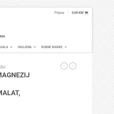
Prijava
0,00
KM
AMA
GALA
HIGIJENA
ROBNE MARKE
ZIJ
MAGNEZIJ
MALAT,