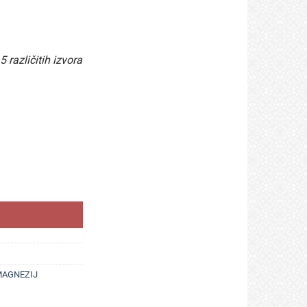
različitih izvora
PSULA) (BISGLICINAT, CITRAT, MALAT, ASKORBAT OKSID) količina
MAGNEZIJ