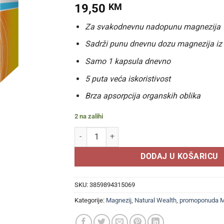
19,50
KM
Za svakodnevnu nadopunu magnezija
Sadrži punu dnevnu dozu magnezija iz 5 
Samo 1 kapsula dnevno
5 puta veća iskoristivost
Brza apsorpcija organskih oblika
2 na zalihi
NATURAL WEALTH "5" MAGNEZIJ 375 mg (60 KA
DODAJ U KOŠARICU
SKU:
3859894315069
Kategorije:
Magnezij
,
Natural Wealth
,
promoponuda 