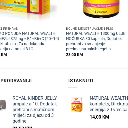
+
I PREHRANI
BOLNE MENSTRUACIJE I PMS
O PONUDA NATURAL WEALTH
NATURAL WEALTH 1300mg ULJE
EZIJ 375mg + B1+B6+C (20+10)
NOĆURKA 30 kapsula, Dodatak
i tableta , Za nadoknadu
prehrani za smanjenje
zija+vitamini B i C
predmenstrualnih tegoba
0
KM
28,00
KM
PRODAVANIJI
ISTAKNUTI
ROYAL KINDER JELLY
NATURAL WEALTH
ampule a 10, Dodatak
kompleks, Direktna
prehrani s matičnom
energija 20 vrećica
mliječi za djecu od 3
14,00
KM
godine