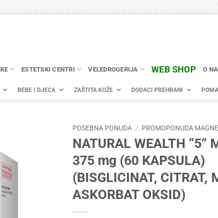
WEB SHOP
EKE
ESTETSKI CENTRI
VELEDROGERIJA
O N
BEBE I DJECA
ZAŠTITA KOŽE
DODACI PREHRANI
POMA
POSEBNA PONUDA
/
PROMOPONUDA MAGNE
NATURAL WEALTH “5” 
375 mg (60 KAPSULA)
(BISGLICINAT, CITRAT, 
ASKORBAT OKSID)