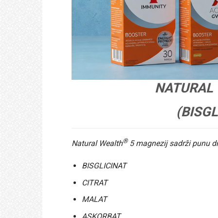
NATURAL 
(BISGL
®
Natural Wealth
5 magnezij sadrži punu dn
BISGLICINAT
CITRAT
MALAT
ASKORBAT