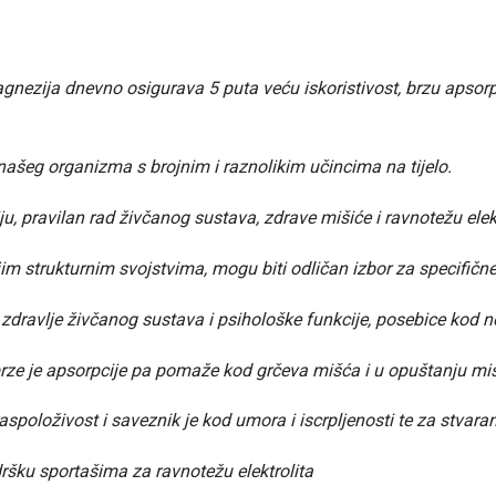
nezija dnevno osigurava 5 puta veću iskoristivost, brzu apsorp
našeg organizma s brojnim i raznolikim učincima na tijelo.
iju, pravilan rad živčanog sustava, zdrave mišiće i ravnotežu elekt
ojim strukturnim svojstvima, mogu biti odličan izbor za specifične
 zdravlje živčanog sustava i psihološke funkcije, posebice kod ne
rze je apsorpcije pa pomaže kod grčeva mišća i u opuštanju m
spoloživost i saveznik je kod umora i iscrpljenosti te za stvaran
ršku sportašima za ravnotežu elektrolita