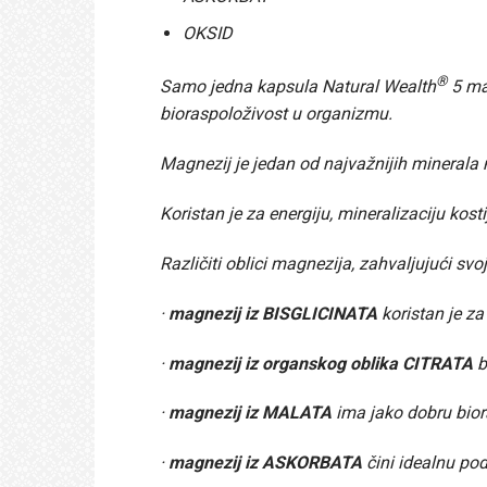
OKSID
®
Samo jedna kapsula Natural Wealth
5 mag
bioraspoloživost u organizmu.
Magnezij je jedan od najvažnijih minerala 
Koristan je za energiju, mineralizaciju kost
Različiti oblici magnezija, zahvaljujući sv
·
magnezij iz BISGLICINATA
koristan je za
·
magnezij iz organskog oblika CITRATA
b
·
magnezij iz MALATA
ima jako dobru biora
·
magnezij iz ASKORBATA
čini idealnu pod