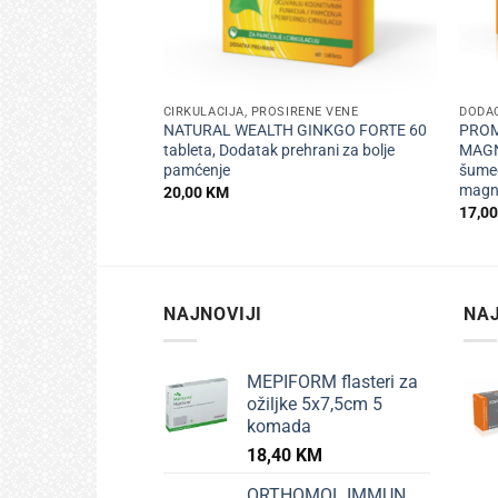
+
+
CIRKULACIJA, PROŠIRENE VENE
DODAC
NATURAL WEALTH GINKGO FORTE 60
PROM
tableta, Dodatak prehrani za bolje
MAGN
pamćenje
šumeć
magne
20,00
KM
17,0
NAJNOVIJI
NAJ
MEPIFORM flasteri za
ožiljke 5x7,5cm 5
komada
18,40
KM
ORTHOMOL IMMUN