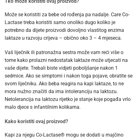
Tko može koristiti ovaj proizvod?
Može se koristiti za bebe od rođenja pa nadalje. Care Co-
Lactase treba koristiti samo onoliko dugo koliko je
potrebno da dijete proizvodi dovoljno vlastitog enzima
laktaze u razvoju crijeva – obično oko 3 – 4 mjeseca.
Vaš liječnik ili patronažna sestra može vam reći više o
tome kako prolazni nedostatak laktaze može utjecati na
vaše dijete. Trebali biste vidjeti poboljšanje nakon 1
sedmice. Ako se simptomi i nakon toga pojave, obratite se
svom liječniku. Ako beba reagira na kapi laktaze, to ne
mora nužno značiti da ima intoleranciju na laktozu.
Netolerancija na laktozu rijetko je stanje koje pogađa vrlo
malo djece s infantilnim kolikama.
Kako koristiti ovaj proizvod?
Kapi za njegu Co-Lactase® mogu se dodati u majčino