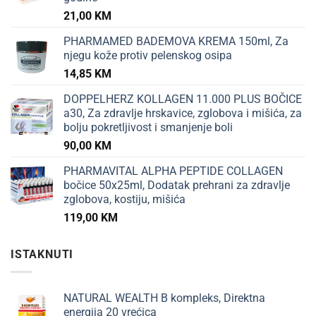
21,00
KM
PHARMAMED BADEMOVA KREMA 150ml, Za
njegu kože protiv pelenskog osipa
14,85
KM
DOPPELHERZ KOLLAGEN 11.000 PLUS BOČICE
a30, Za zdravlje hrskavice, zglobova i mišića, za
bolju pokretljivost i smanjenje boli
90,00
KM
PHARMAVITAL ALPHA PEPTIDE COLLAGEN
bočice 50x25ml, Dodatak prehrani za zdravlje
zglobova, kostiju, mišića
119,00
KM
ISTAKNUTI
NATURAL WEALTH B kompleks, Direktna
energija 20 vrećica