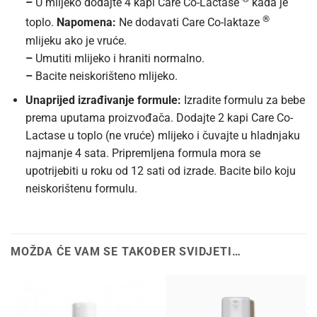
–
U mlijeko dodajte 4 kapi Care Co-Lactase
kada je
®
toplo.
Napomena:
Ne dodavati Care Co-laktaze
mlijeku ako je vruće.
–
Umutiti mlijeko i hraniti normalno.
–
Bacite neiskorišteno mlijeko.
Unaprijed izrađivanje formule:
Izradite formulu za bebe
prema uputama proizvođača. Dodajte 2 kapi Care Co-
Lactase u toplo (ne vruće) mlijeko i čuvajte u hladnjaku
najmanje 4 sata. Pripremljena formula mora se
upotrijebiti u roku od 12 sati od izrade. Bacite bilo koju
neiskorištenu formulu.
MOŽDA ĆE VAM SE TAKOĐER SVIDJETI…