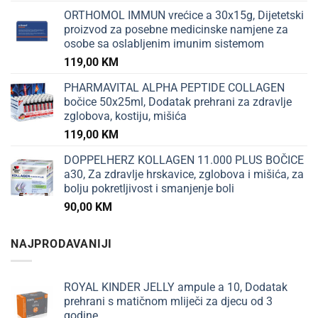
ORTHOMOL IMMUN vrećice a 30x15g, Dijetetski
proizvod za posebne medicinske namjene za
osobe sa oslabljenim imunim sistemom
119,00
KM
PHARMAVITAL ALPHA PEPTIDE COLLAGEN
bočice 50x25ml, Dodatak prehrani za zdravlje
zglobova, kostiju, mišića
119,00
KM
DOPPELHERZ KOLLAGEN 11.000 PLUS BOČICE
a30, Za zdravlje hrskavice, zglobova i mišića, za
bolju pokretljivost i smanjenje boli
90,00
KM
NAJPRODAVANIJI
ROYAL KINDER JELLY ampule a 10, Dodatak
prehrani s matičnom mliječi za djecu od 3
godine