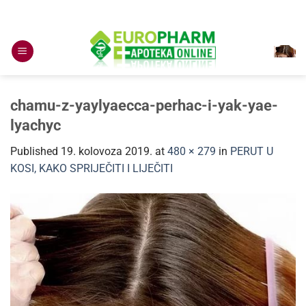
Skip
to
content
chamu-z-yaylyaecca-perhac-i-yak-yae-
lyachyc
Published
19. kolovoza 2019.
at
480 × 279
in
PERUT U
KOSI, KAKO SPRIJEČITI I LIJEČITI