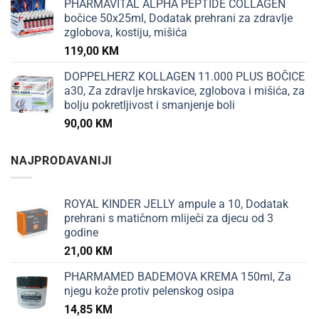
PHARMAVITAL ALPHA PEPTIDE COLLAGEN
bočice 50x25ml, Dodatak prehrani za zdravlje
zglobova, kostiju, mišića
119,00
KM
DOPPELHERZ KOLLAGEN 11.000 PLUS BOČICE
a30, Za zdravlje hrskavice, zglobova i mišića, za
bolju pokretljivost i smanjenje boli
90,00
KM
NAJPRODAVANIJI
ROYAL KINDER JELLY ampule a 10, Dodatak
prehrani s matičnom mliječi za djecu od 3
godine
21,00
KM
PHARMAMED BADEMOVA KREMA 150ml, Za
njegu kože protiv pelenskog osipa
14,85
KM