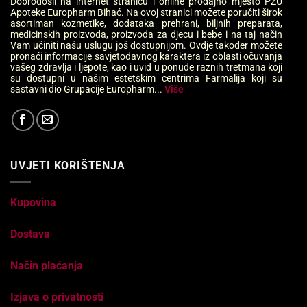
Dobrodošli na internet stranicu i online prodajno mjesto PZU
Apoteke Europharm Bihać. Na ovoj stranici možete poručiti širok
asortiman kozmetike, dodataka prehrani, biljnih preparata,
medicinskih proizvoda, proizvoda za djecu i bebe i na taj način
Vam učiniti našu uslugu još dostupnijom. Ovdje također možete
pronaći informacije savjetodavnog karaktera iz oblasti očuvanja
vašeg zdravlja i ljepote, kao i uvid u ponude raznih tretmana koji
su dostupni u našim estetskim centrima Farmalija koji su
sastavni dio Grupacije Europharm...
Više
UVJETI KORIŠTENJA
Kupovina
Dostava
Način plaćanja
Izjava o privatnosti