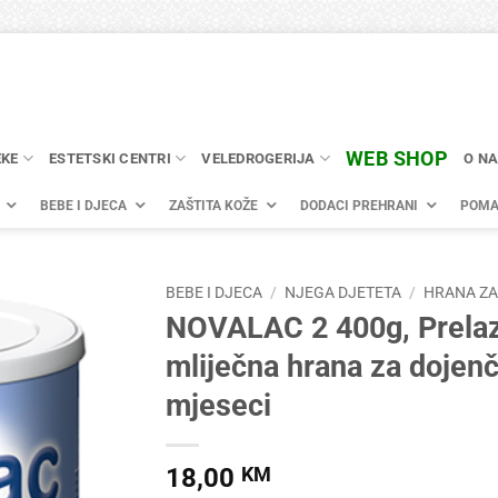
WEB SHOP
EKE
ESTETSKI CENTRI
VELEDROGERIJA
O N
BEBE I DJECA
ZAŠTITA KOŽE
DODACI PREHRANI
POMA
BEBE I DJECA
/
NJEGA DJETETA
/
HRANA ZA
NOVALAC 2 400g, Prela
mliječna hrana za dojen
mjeseci
18,00
KM