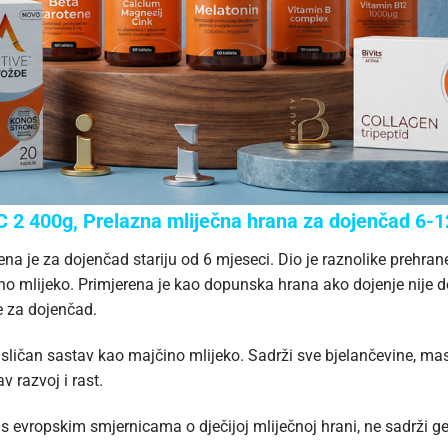
2 400g, Prelazna mliječna hrana za dojenčad 6-1
a je za dojenčad stariju od 6 mjeseci. Dio je raznolike prehrane,
no mlijeko. Primjerena je kao dopunska hrana ako dojenje nije 
e za dojenčad.
ličan sastav kao majčino mlijeko. Sadrži sve bjelančevine, masti
v razvoj i rast.
 s evropskim smjernicama o dječijoj mliječnoj hrani, ne sadrži