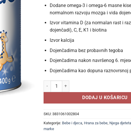
Dodane omega-3 i omega-6 masne kisel
normalnom razvoju mozga i vida dojen
Izvor vitamina D (za normalan rast i raz
dojenčadi), C, E, K1 i biotina
Izvor kalcija
Dojenčadima bez probavnih tegoba
Dojenčadima nakon navršenog 6. mjese
Dojenčadima kao dopuna raznovrsnoj p
NOVALAC 2 400g, Prelazna mliječna hrana za d
DODAJ U KOŠARICU
SKU:
3831061002804
Kategorije:
Bebe i djeca
,
Hrana za bebe
,
Njega djetet
marke