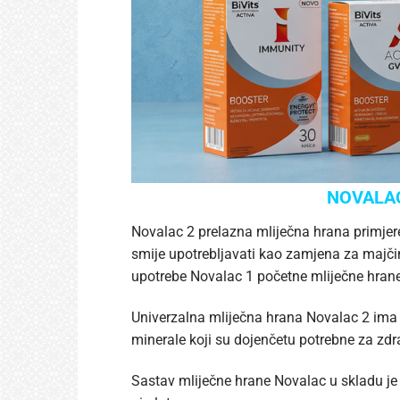
NOVALAC 
Novalac 2 prelazna mliječna hrana primjeren
smije upotrebljavati kao zamjena za majči
upotrebe Novalac 1 početne mliječne hran
Univerzalna mliječna hrana Novalac 2 ima s
minerale koji su dojenčetu potrebne za zdra
Sastav mliječne hrane Novalac u skladu je