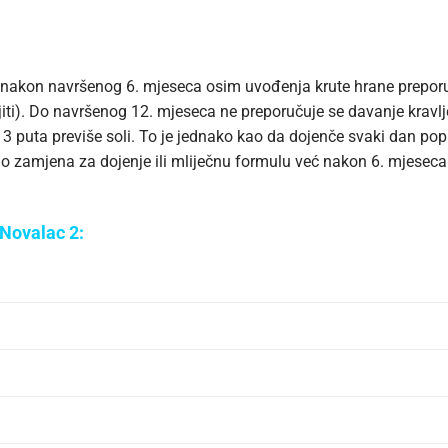
 nakon navršenog 6. mjeseca osim uvođenja krute hrane prepor
). Do navršenog 12. mjeseca ne preporučuje se davanje kravlj
 3 puta previše soli. To je jednako kao da dojenče svaki dan popi
kao zamjena za dojenje ili mliječnu formulu već nakon 6. mjeseca
 Novalac 2: