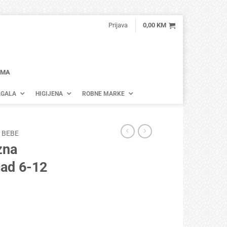
Prijava
0,00
KM
AMA
GALA
HIGIJENA
ROBNE MARKE
 BEBE
zna
čad 6-12