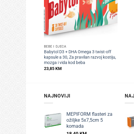
+
BEBE I DJECA
Babytol D3 + DHA Omega 3 twist-off
kapsule a 30, Za pravilan razvoj kostiju,
mozga i vida kod beba
23,85
KM
NAJNOVIJI
NAJ
MEPIFORM flasteri za
ožiljke 5x7,5cm 5
komada
18,40
KM