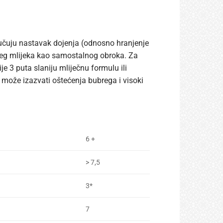
učuju nastavak dojenja (odnosno hranjenje
eg mlijeka kao samostalnog obroka. Za
je 3 puta slaniju mliječnu formulu ili
 može izazvati oštećenja bubrega i visoki
6 +
> 7,5
3*
7