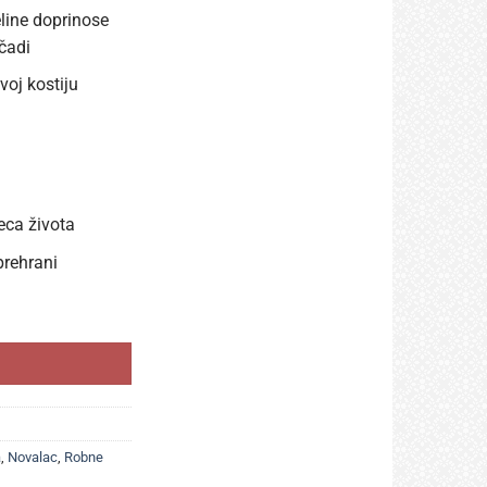
ine doprinose
čadi
voj kostiju
ca života
rehrani
ojenčad 6-12 mjeseci količina
a
,
Novalac
,
Robne