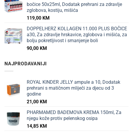
bočice 50x25ml, Dodatak prehrani za zdravlje
zglobova, kostiju, mišića
119,00
KM
DOPPELHERZ KOLLAGEN 11.000 PLUS BOČICE
a30, Za zdravlje hrskavice, zglobova i mišića, za
bolju pokretljivost i smanjenje boli
90,00
KM
NAJPRODAVANIJI
ROYAL KINDER JELLY ampule a 10, Dodatak
prehrani s matičnom mliječi za djecu od 3
godine
21,00
KM
PHARMAMED BADEMOVA KREMA 150ml, Za
njegu kože protiv pelenskog osipa
14,85
KM