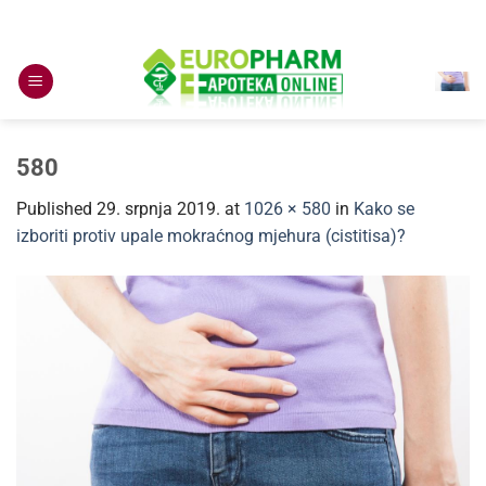
Skip
to
content
580
Published
29. srpnja 2019.
at
1026 × 580
in
Kako se
izboriti protiv upale mokraćnog mjehura (cistitisa)?