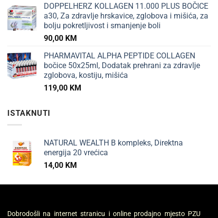
DOPPELHERZ KOLLAGEN 11.000 PLUS BOČICE
a30, Za zdravlje hrskavice, zglobova i mišića, za
bolju pokretljivost i smanjenje boli
90,00
KM
PHARMAVITAL ALPHA PEPTIDE COLLAGEN
bočice 50x25ml, Dodatak prehrani za zdravlje
zglobova, kostiju, mišića
119,00
KM
ISTAKNUTI
NATURAL WEALTH B kompleks, Direktna
energija 20 vrećica
14,00
KM
Dobrodošli na internet stranicu i online prodajno mjesto PZU