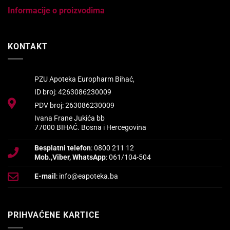
Informacije o proizvodima
KONTAKT
PZU Apoteka Europharm Bihać,
ID broj: 4263086230009
PDV broj: 263086230009
Ivana Frane Jukića bb
77000 BIHAĆ. Bosna i Hercegovina
Besplatni telefon
: 0800 211 12
Mob.,Viber, WhatsApp
: 061/104-504
E-mail
: info@eapoteka.ba
PRIHVAĆENE KARTICE