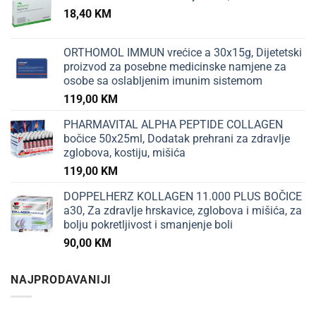
18,40
KM
ORTHOMOL IMMUN vrećice a 30x15g, Dijetetski
proizvod za posebne medicinske namjene za
osobe sa oslabljenim imunim sistemom
119,00
KM
PHARMAVITAL ALPHA PEPTIDE COLLAGEN
bočice 50x25ml, Dodatak prehrani za zdravlje
zglobova, kostiju, mišića
119,00
KM
DOPPELHERZ KOLLAGEN 11.000 PLUS BOČICE
a30, Za zdravlje hrskavice, zglobova i mišića, za
bolju pokretljivost i smanjenje boli
90,00
KM
NAJPRODAVANIJI