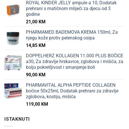
ROYAL KINDER JELLY ampule a 10, Dodatak
prehrani s matičnom mliječi za djecu od 3
godine
21,00
KM
PHARMAMED BADEMOVA KREMA 150ml, Za
njegu kože protiv pelenskog osipa
14,85
KM
DOPPELHERZ KOLLAGEN 11.000 PLUS BOČICE
a30, Za zdravlje hrskavice, zglobova i mišića, za
bolju pokretljivost i smanjenje boli
90,00
KM
PHARMAVITAL ALPHA PEPTIDE COLLAGEN
bočice 50x25ml, Dodatak prehrani za zdravlje
zglobova, kostiju, mišića
119,00
KM
ISTAKNUTI