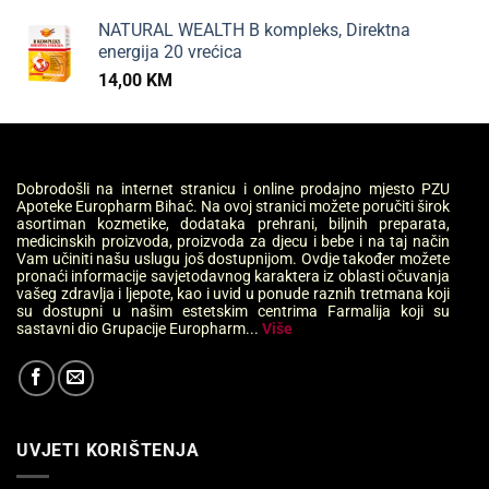
NATURAL WEALTH B kompleks, Direktna
energija 20 vrećica
14,00
KM
Dobrodošli na internet stranicu i online prodajno mjesto PZU
Apoteke Europharm Bihać. Na ovoj stranici možete poručiti širok
asortiman kozmetike, dodataka prehrani, biljnih preparata,
medicinskih proizvoda, proizvoda za djecu i bebe i na taj način
Vam učiniti našu uslugu još dostupnijom. Ovdje također možete
pronaći informacije savjetodavnog karaktera iz oblasti očuvanja
vašeg zdravlja i ljepote, kao i uvid u ponude raznih tretmana koji
su dostupni u našim estetskim centrima Farmalija koji su
sastavni dio Grupacije Europharm...
Više
UVJETI KORIŠTENJA