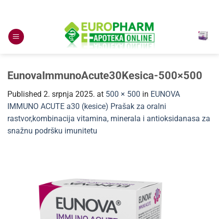
Skip
to
content
EunovaImmunoAcute30Kesica-500×500
Published
2. srpnja 2025.
at
500 × 500
in
EUNOVA
IMMUNO ACUTE a30 (kesice) Prašak za oralni
rastvor,kombinacija vitamina, minerala i antioksidanasa za
snažnu podršku imunitetu