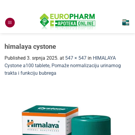
Skip
to
content
himalaya cystone
Published
3. srpnja 2025.
at
547 × 547
in
HIMALAYA
Cystone a100 tablete, Pomaže normalizaciju urinarnog
trakta i funkciju bubrega