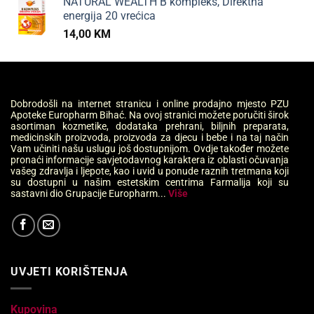
NATURAL WEALTH B kompleks, Direktna
energija 20 vrećica
14,00
KM
Dobrodošli na internet stranicu i online prodajno mjesto PZU
Apoteke Europharm Bihać. Na ovoj stranici možete poručiti širok
asortiman kozmetike, dodataka prehrani, biljnih preparata,
medicinskih proizvoda, proizvoda za djecu i bebe i na taj način
Vam učiniti našu uslugu još dostupnijom. Ovdje također možete
pronaći informacije savjetodavnog karaktera iz oblasti očuvanja
vašeg zdravlja i ljepote, kao i uvid u ponude raznih tretmana koji
su dostupni u našim estetskim centrima Farmalija koji su
sastavni dio Grupacije Europharm...
Više
UVJETI KORIŠTENJA
Kupovina