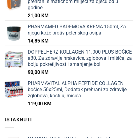
prehrani s matičnom mliječi za djecu od 3
godine
21,00
KM
PHARMAMED BADEMOVA KREMA 150ml, Za
njegu kože protiv pelenskog osipa
14,85
KM
DOPPELHERZ KOLLAGEN 11.000 PLUS BOČICE
a30, Za zdravlje hrskavice, zglobova i mišića, za
bolju pokretljivost i smanjenje boli
90,00
KM
PHARMAVITAL ALPHA PEPTIDE COLLAGEN
bočice 50x25ml, Dodatak prehrani za zdravlje
zglobova, kostiju, mišića
119,00
KM
ISTAKNUTI