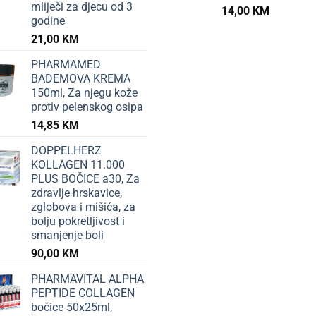
mliječi za djecu od 3
14,00
KM
godine
21,00
KM
PHARMAMED
BADEMOVA KREMA
150ml, Za njegu kože
protiv pelenskog osipa
14,85
KM
DOPPELHERZ
KOLLAGEN 11.000
PLUS BOČICE a30, Za
zdravlje hrskavice,
zglobova i mišića, za
bolju pokretljivost i
smanjenje boli
90,00
KM
PHARMAVITAL ALPHA
PEPTIDE COLLAGEN
bočice 50x25ml,