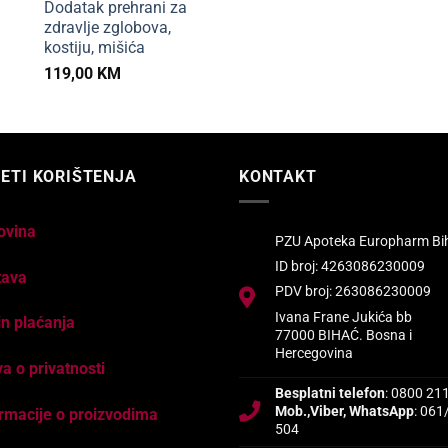
Dodatak prehrani za
zdravlje zglobova,
kostiju, mišića
119,00
KM
ETI KORIŠTENJA
KONTAKT
ovina
PZU Apoteka Europharm Bi
ID broj: 4263086230009
tava
PDV broj: 263086230009
Ivana Frane Jukića bb
n plaćanja
77000 BIHAĆ. Bosna i
Hercegovina
va o privatnosti
Besplatni telefon
: 0800 21
Mob.,Viber, WhatsApp
: 061
rmacije o proizvodima
504