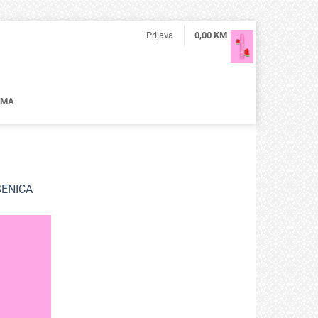
Prijava
0,00
KM
AMA
BENICA