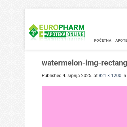
Skip
to
content
POČETNA
APOT
watermelon-img-rectan
Published
4. srpnja 2025.
at
821 × 1200
i