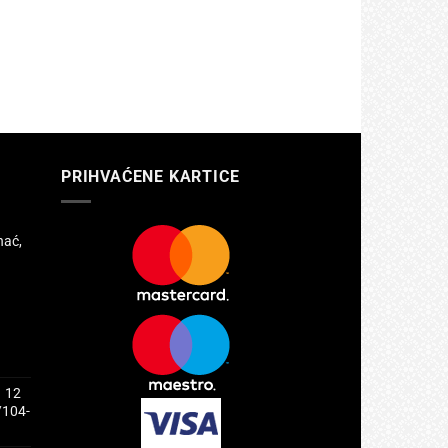
PRIHVAĆENE KARTICE
hać,
1 12
/104-