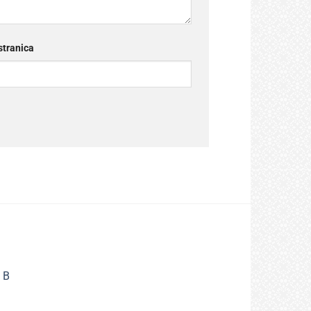
tranica
 B