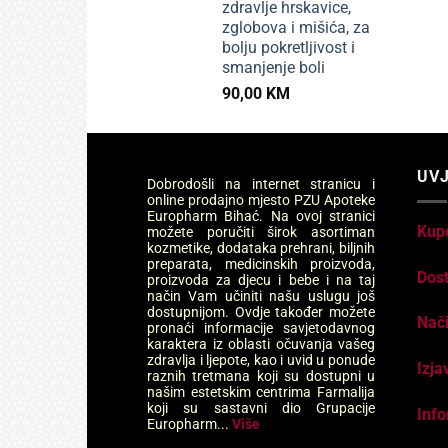
zdravlje hrskavice,
zglobova i mišića, za
bolju pokretljivost i
smanjenje boli
90,00
KM
UVJ
Dobrodošli na internet stranicu i
online prodajno mjesto PZU Apoteke
Europharm Bihać. Na ovoj stranici
Kup
možete poručiti širok asortiman
kozmetike, dodataka prehrani, biljnih
preparata, medicinskih proizvoda,
Dos
proizvoda za djecu i bebe i na taj
način Vam učiniti našu uslugu još
dostupnijom. Ovdje također možete
Nači
pronaći informacije savjetodavnog
karaktera iz oblasti očuvanja vašeg
zdravlja i ljepote, kao i uvid u ponude
Izja
raznih tretmana koji su dostupni u
našim estetskim centrima Farmalija
koji su sastavni dio Grupacije
Info
Europharm...
Više