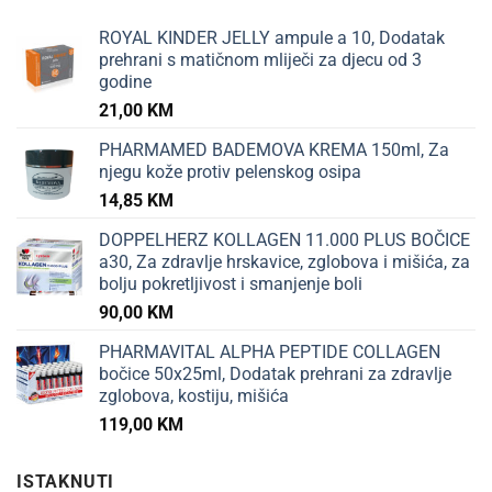
ROYAL KINDER JELLY ampule a 10, Dodatak
prehrani s matičnom mliječi za djecu od 3
godine
21,00
KM
PHARMAMED BADEMOVA KREMA 150ml, Za
njegu kože protiv pelenskog osipa
14,85
KM
DOPPELHERZ KOLLAGEN 11.000 PLUS BOČICE
a30, Za zdravlje hrskavice, zglobova i mišića, za
bolju pokretljivost i smanjenje boli
90,00
KM
PHARMAVITAL ALPHA PEPTIDE COLLAGEN
bočice 50x25ml, Dodatak prehrani za zdravlje
zglobova, kostiju, mišića
119,00
KM
ISTAKNUTI