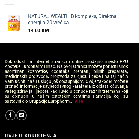
NATURAL WEALTH B kompleks, Direktna
energija 20 vrećica
14,00
KM
Dobrodošli na internet stranicu i online prodajno mjesto PZU
Apoteke Europharm Bihać. Na ovoj stranici možete poručiti širok
asortiman kozmetike, dodataka prehrani, biljnih preparata,
medicinskih proizvoda, proizvoda za djecu i bebe i na taj način
Vam učiniti našu uslugu još dostupnijom. Ovdje također možete
pronaći informacije savjetodavnog karaktera iz oblasti očuvanja
vašeg zdravlja i ljepote, kao i uvid u ponude raznih tretmana koji
su dostupni u našim estetskim centrima Farmalija koji su
sastavni dio Grupacije Europharm...
Više
UVJETI KORIŠTENJA