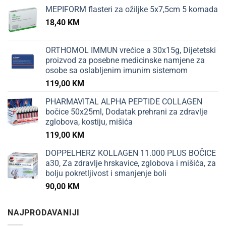
MEPIFORM flasteri za ožiljke 5x7,5cm 5 komada
18,40
KM
ORTHOMOL IMMUN vrećice a 30x15g, Dijetetski
proizvod za posebne medicinske namjene za
osobe sa oslabljenim imunim sistemom
119,00
KM
PHARMAVITAL ALPHA PEPTIDE COLLAGEN
bočice 50x25ml, Dodatak prehrani za zdravlje
zglobova, kostiju, mišića
119,00
KM
DOPPELHERZ KOLLAGEN 11.000 PLUS BOČICE
a30, Za zdravlje hrskavice, zglobova i mišića, za
bolju pokretljivost i smanjenje boli
90,00
KM
NAJPRODAVANIJI