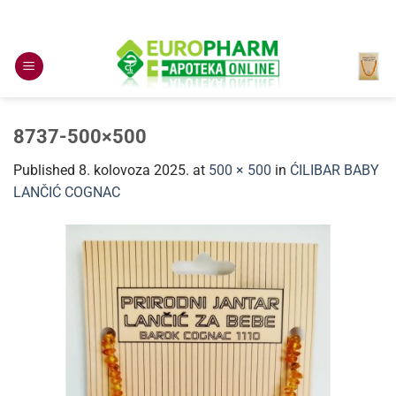
Skip
to
content
8737-500×500
Published
8. kolovoza 2025.
at
500 × 500
in
ĆILIBAR BABY
LANČIĆ COGNAC