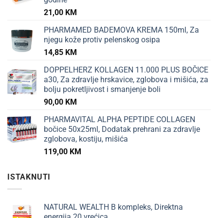
21,00
KM
PHARMAMED BADEMOVA KREMA 150ml, Za
njegu kože protiv pelenskog osipa
14,85
KM
DOPPELHERZ KOLLAGEN 11.000 PLUS BOČICE
a30, Za zdravlje hrskavice, zglobova i mišića, za
bolju pokretljivost i smanjenje boli
90,00
KM
PHARMAVITAL ALPHA PEPTIDE COLLAGEN
bočice 50x25ml, Dodatak prehrani za zdravlje
zglobova, kostiju, mišića
119,00
KM
ISTAKNUTI
NATURAL WEALTH B kompleks, Direktna
energija 20 vrećica