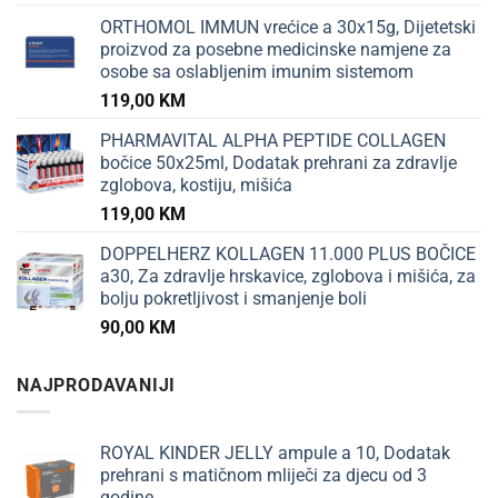
ORTHOMOL IMMUN vrećice a 30x15g, Dijetetski
proizvod za posebne medicinske namjene za
osobe sa oslabljenim imunim sistemom
119,00
KM
PHARMAVITAL ALPHA PEPTIDE COLLAGEN
bočice 50x25ml, Dodatak prehrani za zdravlje
zglobova, kostiju, mišića
119,00
KM
DOPPELHERZ KOLLAGEN 11.000 PLUS BOČICE
a30, Za zdravlje hrskavice, zglobova i mišića, za
bolju pokretljivost i smanjenje boli
90,00
KM
NAJPRODAVANIJI
ROYAL KINDER JELLY ampule a 10, Dodatak
prehrani s matičnom mliječi za djecu od 3
godine