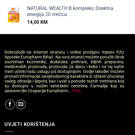
NATURAL WEALTH B kompleks, Direktna
energija 20 vrećica
14,00
KM
Dobrodošli na internet stranicu i online prodajno mjesto PZU
Apoteke Europharm Bihać. Na ovoj stranici možete poručiti širok
asortiman kozmetike, dodataka prehrani, biljnih preparata,
medicinskih proizvoda, proizvoda za djecu i bebe i na taj način
Vam učiniti našu uslugu još dostupnijom. Ovdje također možete
pronaći informacije savjetodavnog karaktera iz oblasti očuvanja
vašeg zdravlja i ljepote, kao i uvid u ponude raznih tretmana koji
su dostupni u našim estetskim centrima Farmalija koji su
sastavni dio Grupacije Europharm...
Više
UVJETI KORIŠTENJA