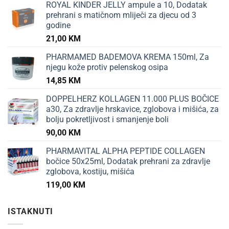
ROYAL KINDER JELLY ampule a 10, Dodatak
prehrani s matičnom mliječi za djecu od 3
godine
21,00
KM
PHARMAMED BADEMOVA KREMA 150ml, Za
njegu kože protiv pelenskog osipa
14,85
KM
DOPPELHERZ KOLLAGEN 11.000 PLUS BOČICE
a30, Za zdravlje hrskavice, zglobova i mišića, za
bolju pokretljivost i smanjenje boli
90,00
KM
PHARMAVITAL ALPHA PEPTIDE COLLAGEN
bočice 50x25ml, Dodatak prehrani za zdravlje
zglobova, kostiju, mišića
119,00
KM
ISTAKNUTI