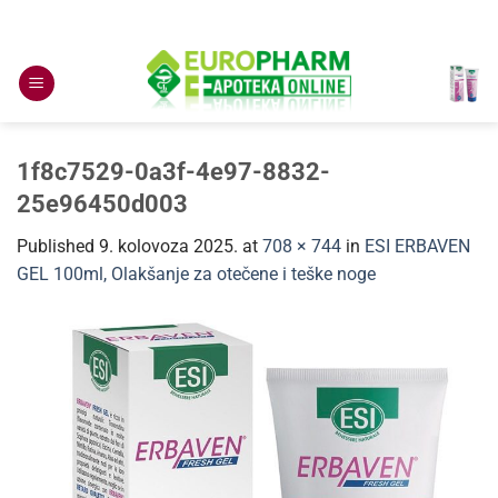
Skip
to
content
1f8c7529-0a3f-4e97-8832-
25e96450d003
Published
9. kolovoza 2025.
at
708 × 744
in
ESI ERBAVEN
GEL 100ml, Olakšanje za otečene i teške noge