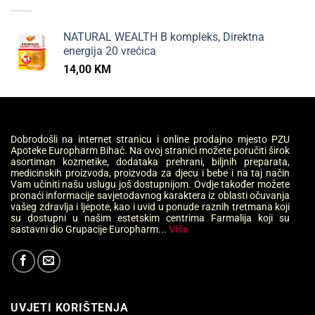
NATURAL WEALTH B kompleks, Direktna
energija 20 vrećica
14,00
KM
Dobrodošli na internet stranicu i online prodajno mjesto PZU
Apoteke Europharm Bihać. Na ovoj stranici možete poručiti širok
asortiman kozmetike, dodataka prehrani, biljnih preparata,
medicinskih proizvoda, proizvoda za djecu i bebe i na taj način
Vam učiniti našu uslugu još dostupnijom. Ovdje također možete
pronaći informacije savjetodavnog karaktera iz oblasti očuvanja
vašeg zdravlja i ljepote, kao i uvid u ponude raznih tretmana koji
su dostupni u našim estetskim centrima Farmalija koji su
sastavni dio Grupacije Europharm...
Više
UVJETI KORIŠTENJA