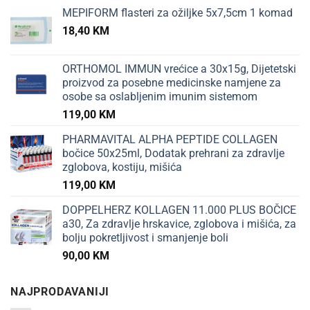
MEPIFORM flasteri za ožiljke 5x7,5cm 1 komad
18,40
KM
ORTHOMOL IMMUN vrećice a 30x15g, Dijetetski
proizvod za posebne medicinske namjene za
osobe sa oslabljenim imunim sistemom
119,00
KM
PHARMAVITAL ALPHA PEPTIDE COLLAGEN
bočice 50x25ml, Dodatak prehrani za zdravlje
zglobova, kostiju, mišića
119,00
KM
DOPPELHERZ KOLLAGEN 11.000 PLUS BOČICE
a30, Za zdravlje hrskavice, zglobova i mišića, za
bolju pokretljivost i smanjenje boli
90,00
KM
NAJPRODAVANIJI