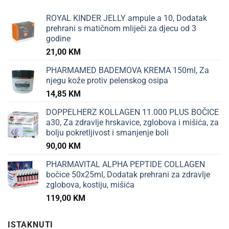
ROYAL KINDER JELLY ampule a 10, Dodatak
prehrani s matičnom mliječi za djecu od 3
godine
21,00
KM
PHARMAMED BADEMOVA KREMA 150ml, Za
njegu kože protiv pelenskog osipa
14,85
KM
DOPPELHERZ KOLLAGEN 11.000 PLUS BOČICE
a30, Za zdravlje hrskavice, zglobova i mišića, za
bolju pokretljivost i smanjenje boli
90,00
KM
PHARMAVITAL ALPHA PEPTIDE COLLAGEN
bočice 50x25ml, Dodatak prehrani za zdravlje
zglobova, kostiju, mišića
119,00
KM
ISTAKNUTI