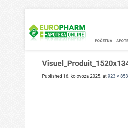
Skip
to
content
POČETNA
APOT
Visuel_Produit_1520x1
Published
16. kolovoza 2025.
at
923 × 853