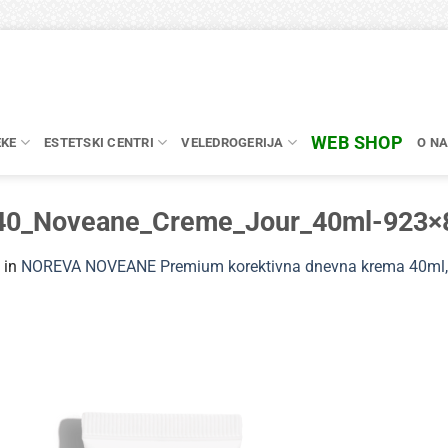
WEB SHOP
EKE
ESTETSKI CENTRI
VELEDROGERIJA
O N
340_Noveane_Creme_Jour_40ml-923×
in
NOREVA NOVEANE Premium korektivna dnevna krema 40ml,Za