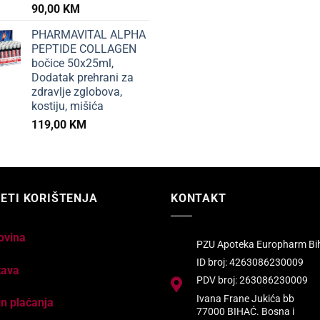
90,00
KM
PHARMAVITAL ALPHA
PEPTIDE COLLAGEN
bočice 50x25ml,
Dodatak prehrani za
zdravlje zglobova,
kostiju, mišića
119,00
KM
ETI KORIŠTENJA
KONTAKT
ovina
PZU Apoteka Europharm Bi
ID broj: 4263086230009
tava
PDV broj: 263086230009
Ivana Frane Jukića bb
n plaćanja
77000 BIHAĆ. Bosna i