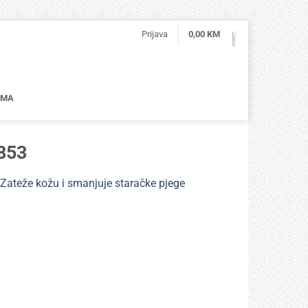
Prijava
0,00
KM
AMA
853
teže kožu i smanjuje staračke pjege