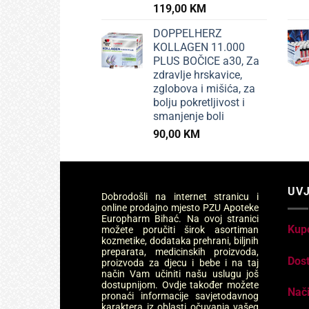
119,00
KM
DOPPELHERZ
KOLLAGEN 11.000
PLUS BOČICE a30, Za
zdravlje hrskavice,
zglobova i mišića, za
bolju pokretljivost i
smanjenje boli
90,00
KM
UVJ
Dobrodošli na internet stranicu i
online prodajno mjesto PZU Apoteke
Europharm Bihać. Na ovoj stranici
Kup
možete poručiti širok asortiman
kozmetike, dodataka prehrani, biljnih
preparata, medicinskih proizvoda,
Dos
proizvoda za djecu i bebe i na taj
način Vam učiniti našu uslugu još
dostupnijom. Ovdje također možete
Nači
pronaći informacije savjetodavnog
karaktera iz oblasti očuvanja vašeg