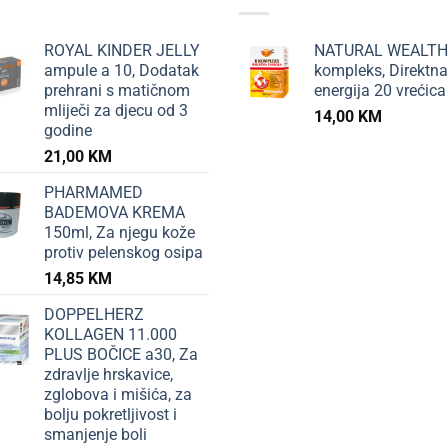
ROYAL KINDER JELLY
NATURAL WEALTH
ampule a 10, Dodatak
kompleks, Direktna
prehrani s matičnom
energija 20 vrećica
mliječi za djecu od 3
14,00
KM
godine
21,00
KM
PHARMAMED
BADEMOVA KREMA
150ml, Za njegu kože
protiv pelenskog osipa
14,85
KM
DOPPELHERZ
KOLLAGEN 11.000
PLUS BOČICE a30, Za
zdravlje hrskavice,
zglobova i mišića, za
bolju pokretljivost i
smanjenje boli