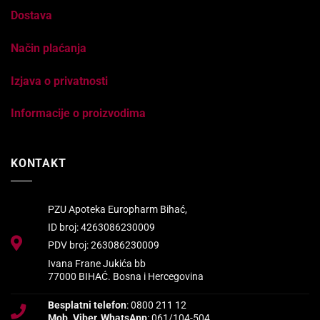
Dostava
Način plaćanja
Izjava o privatnosti
Informacije o proizvodima
KONTAKT
PZU Apoteka Europharm Bihać,
ID broj: 4263086230009
PDV broj: 263086230009
Ivana Frane Jukića bb
77000 BIHAĆ. Bosna i Hercegovina
Besplatni telefon
: 0800 211 12
Mob.,Viber, WhatsApp
: 061/104-504