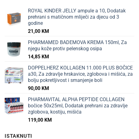
ROYAL KINDER JELLY ampule a 10, Dodatak
prehrani s matičnom mliječi za djecu od 3
godine
21,00
KM
PHARMAMED BADEMOVA KREMA 150ml, Za
njegu kože protiv pelenskog osipa
14,85
KM
DOPPELHERZ KOLLAGEN 11.000 PLUS BOČICE
a30, Za zdravlje hrskavice, zglobova i mišića, za
bolju pokretljivost i smanjenje boli
90,00
KM
PHARMAVITAL ALPHA PEPTIDE COLLAGEN
bočice 50x25ml, Dodatak prehrani za zdravlje
zglobova, kostiju, mišića
119,00
KM
ISTAKNUTI