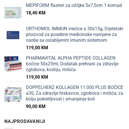
MEPIFORM flasteri za ožiljke 5x7,5cm 1 komad
18,40
KM
ORTHOMOL IMMUN vrećice a 30x15g, Dijetetski
proizvod za posebne medicinske namjene za
osobe sa oslabljenim imunim sistemom
119,00
KM
PHARMAVITAL ALPHA PEPTIDE COLLAGEN
bočice 50x25ml, Dodatak prehrani za zdravlje
zglobova, kostiju, mišića
119,00
KM
DOPPELHERZ KOLLAGEN 11.000 PLUS BOČICE
a30, Za zdravlje hrskavice, zglobova i mišića, za
bolju pokretljivost i smanjenje boli
90,00
KM
NAJPRODAVANIJI