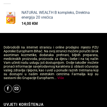
NATURAL WEALTH B kompleks, Direktna
energija 20 vrećica
14,00
KM
Dobrodošli na internet stranicu i online prodajno mjesto PZU
Apoteke Europharm Bihać. Na ovoj stranici možete poručiti širok
asortiman kozmetike, dodataka prehrani, biljnih preparata,
medicinskih proizvoda, proizvoda za djecu i bebe i na taj način
Vam učiniti našu uslugu još dostupnijom. Ovdje također možete
pronaći informacije savjetodavnog karaktera iz oblasti očuvanja
vašeg zdravlja i ljepote, kao i uvid u ponude raznih tretmana koji
su dostupni u našim estetskim centrima Farmalija koji su
sastavni dio Grupacije Europharm...
Više
UVJETI KORIŠTENJA