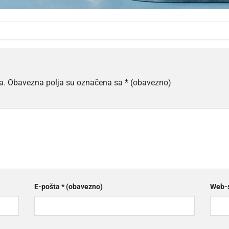
a.
Obavezna polja su označena sa
* (obavezno)
E-pošta
* (obavezno)
Web-s