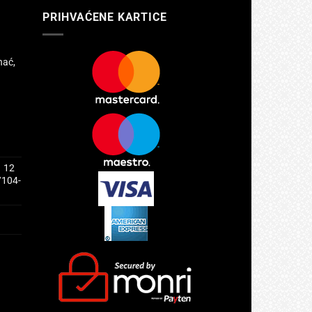
PRIHVAĆENE KARTICE
hać,
1 12
/104-