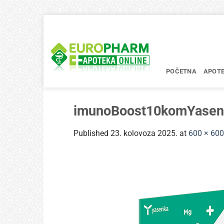
Skip
to
content
POČETNA
APOT
imunoBoost10komYasen
Published
23. kolovoza 2025.
at
600 × 600