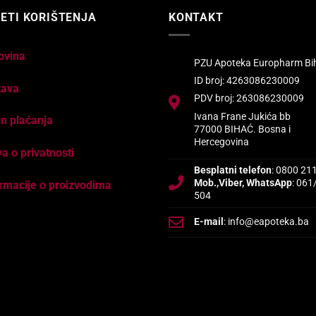
ETI KORIŠTENJA
KONTAKT
ovina
PZU Apoteka Europharm Bi
ID broj: 4263086230009
tava
PDV broj: 263086230009
Ivana Frane Jukića bb
n plaćanja
77000 BIHAĆ. Bosna i
Hercegovina
va o privatnosti
Besplatni telefon
: 0800 21
Mob.,Viber, WhatsApp
: 061
rmacije o proizvodima
504
E-mail
: info@eapoteka.ba