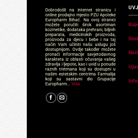
UVJ
Dobrodošli na internet stranicu i
online prodajno mjesto PZU Apoteke
Europharm Bihać. Na ovoj stranici
Kup
možete poručiti širok asortiman
kozmetike, dodataka prehrani, biljnih
preparata, medicinskih proizvoda,
Dos
proizvoda za djecu i bebe i na taj
način Vam učiniti našu uslugu još
dostupnijom. Ovdje također možete
Nači
pronaći informacije savjetodavnog
karaktera iz oblasti očuvanja vašeg
zdravlja i ljepote, kao i uvid u ponude
Izja
raznih tretmana koji su dostupni u
našim estetskim centrima Farmalija
koji su sastavni dio Grupacije
Info
Europharm...
Više