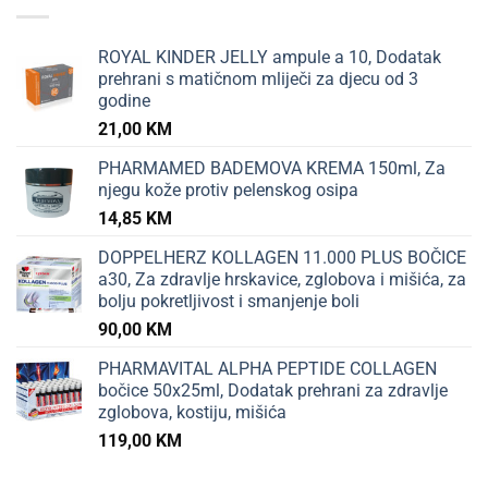
ROYAL KINDER JELLY ampule a 10, Dodatak
prehrani s matičnom mliječi za djecu od 3
godine
21,00
KM
PHARMAMED BADEMOVA KREMA 150ml, Za
njegu kože protiv pelenskog osipa
14,85
KM
DOPPELHERZ KOLLAGEN 11.000 PLUS BOČICE
a30, Za zdravlje hrskavice, zglobova i mišića, za
bolju pokretljivost i smanjenje boli
90,00
KM
PHARMAVITAL ALPHA PEPTIDE COLLAGEN
bočice 50x25ml, Dodatak prehrani za zdravlje
zglobova, kostiju, mišića
119,00
KM