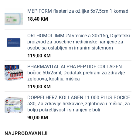
MEPIFORM flasteri za ožiljke 5x7,5cm 1 komad
18,40
KM
ORTHOMOL IMMUN vrećice a 30x15g, Dijetetski
proizvod za posebne medicinske namjene za
osobe sa oslabljenim imunim sistemom
119,00
KM
PHARMAVITAL ALPHA PEPTIDE COLLAGEN
bočice 50x25ml, Dodatak prehrani za zdravlje
zglobova, kostiju, mišića
119,00
KM
DOPPELHERZ KOLLAGEN 11.000 PLUS BOČICE
a30, Za zdravlje hrskavice, zglobova i mišića, za
bolju pokretljivost i smanjenje boli
90,00
KM
NAJPRODAVANIJI