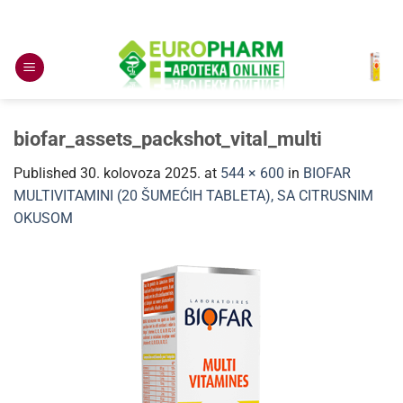
Skip
to
content
biofar_assets_packshot_vital_multi
Published
30. kolovoza 2025.
at
544 × 600
in
BIOFAR
MULTIVITAMINI (20 ŠUMEĆIH TABLETA), SA CITRUSNIM
OKUSOM