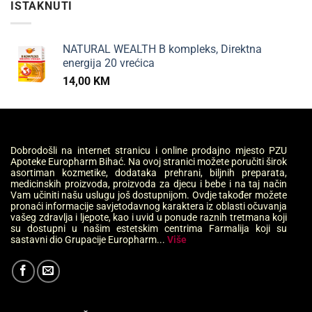
ISTAKNUTI
NATURAL WEALTH B kompleks, Direktna
energija 20 vrećica
14,00
KM
Dobrodošli na internet stranicu i online prodajno mjesto PZU
Apoteke Europharm Bihać. Na ovoj stranici možete poručiti širok
asortiman kozmetike, dodataka prehrani, biljnih preparata,
medicinskih proizvoda, proizvoda za djecu i bebe i na taj način
Vam učiniti našu uslugu još dostupnijom. Ovdje također možete
pronaći informacije savjetodavnog karaktera iz oblasti očuvanja
vašeg zdravlja i ljepote, kao i uvid u ponude raznih tretmana koji
su dostupni u našim estetskim centrima Farmalija koji su
sastavni dio Grupacije Europharm...
Više