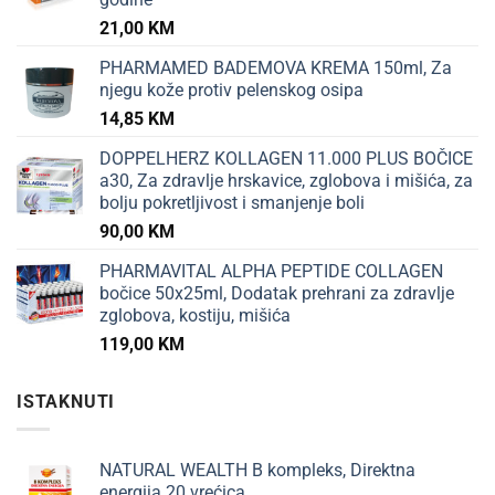
21,00
KM
PHARMAMED BADEMOVA KREMA 150ml, Za
njegu kože protiv pelenskog osipa
14,85
KM
DOPPELHERZ KOLLAGEN 11.000 PLUS BOČICE
a30, Za zdravlje hrskavice, zglobova i mišića, za
bolju pokretljivost i smanjenje boli
90,00
KM
PHARMAVITAL ALPHA PEPTIDE COLLAGEN
bočice 50x25ml, Dodatak prehrani za zdravlje
zglobova, kostiju, mišića
119,00
KM
ISTAKNUTI
NATURAL WEALTH B kompleks, Direktna
energija 20 vrećica