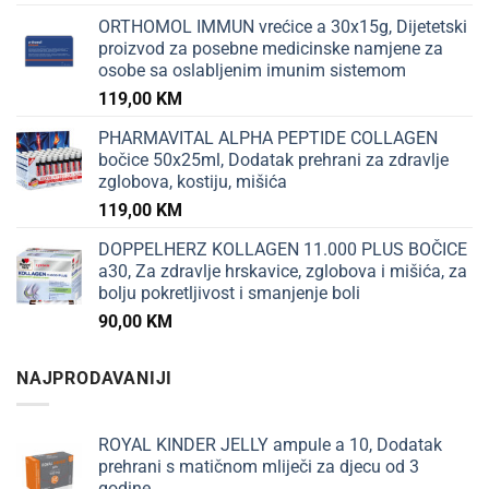
ORTHOMOL IMMUN vrećice a 30x15g, Dijetetski
proizvod za posebne medicinske namjene za
osobe sa oslabljenim imunim sistemom
119,00
KM
PHARMAVITAL ALPHA PEPTIDE COLLAGEN
bočice 50x25ml, Dodatak prehrani za zdravlje
zglobova, kostiju, mišića
119,00
KM
DOPPELHERZ KOLLAGEN 11.000 PLUS BOČICE
a30, Za zdravlje hrskavice, zglobova i mišića, za
bolju pokretljivost i smanjenje boli
90,00
KM
NAJPRODAVANIJI
ROYAL KINDER JELLY ampule a 10, Dodatak
prehrani s matičnom mliječi za djecu od 3
godine