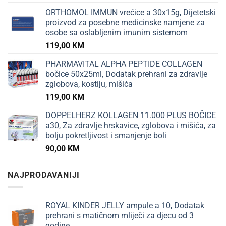
ORTHOMOL IMMUN vrećice a 30x15g, Dijetetski
proizvod za posebne medicinske namjene za
osobe sa oslabljenim imunim sistemom
119,00
KM
PHARMAVITAL ALPHA PEPTIDE COLLAGEN
bočice 50x25ml, Dodatak prehrani za zdravlje
zglobova, kostiju, mišića
119,00
KM
DOPPELHERZ KOLLAGEN 11.000 PLUS BOČICE
a30, Za zdravlje hrskavice, zglobova i mišića, za
bolju pokretljivost i smanjenje boli
90,00
KM
NAJPRODAVANIJI
ROYAL KINDER JELLY ampule a 10, Dodatak
prehrani s matičnom mliječi za djecu od 3
godine