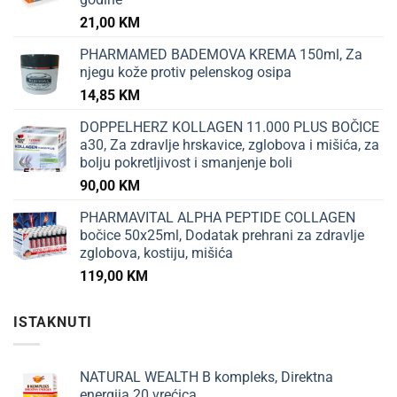
21,00
KM
PHARMAMED BADEMOVA KREMA 150ml, Za
njegu kože protiv pelenskog osipa
14,85
KM
DOPPELHERZ KOLLAGEN 11.000 PLUS BOČICE
a30, Za zdravlje hrskavice, zglobova i mišića, za
bolju pokretljivost i smanjenje boli
90,00
KM
PHARMAVITAL ALPHA PEPTIDE COLLAGEN
bočice 50x25ml, Dodatak prehrani za zdravlje
zglobova, kostiju, mišića
119,00
KM
ISTAKNUTI
NATURAL WEALTH B kompleks, Direktna
energija 20 vrećica