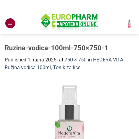
Skip
to
content
Ruzina-vodica-100ml-750×750-1
Published
1. rujna 2025.
at
750 × 750
in
HEDERA VITA
Ružina vodica 100ml, Tonik za lice