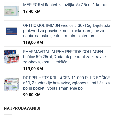
MEPIFORM flasteri za ožiljke 5x7,5cm 1 komad
18,40
KM
ORTHOMOL IMMUN vrećice a 30x15g, Dijetetski
proizvod za posebne medicinske namjene za
osobe sa oslabljenim imunim sistemom
119,00
KM
PHARMAVITAL ALPHA PEPTIDE COLLAGEN
bočice 50x25ml, Dodatak prehrani za zdravlje
zglobova, kostiju, mišića
119,00
KM
DOPPELHERZ KOLLAGEN 11.000 PLUS BOČICE
a30, Za zdravlje hrskavice, zglobova i mišića, za
bolju pokretljivost i smanjenje boli
90,00
KM
NAJPRODAVANIJI