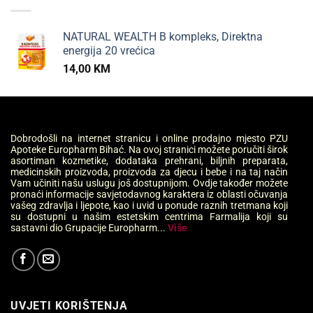
NATURAL WEALTH B kompleks, Direktna
energija 20 vrećica
14,00
KM
Dobrodošli na internet stranicu i online prodajno mjesto PZU
Apoteke Europharm Bihać. Na ovoj stranici možete poručiti širok
asortiman kozmetike, dodataka prehrani, biljnih preparata,
medicinskih proizvoda, proizvoda za djecu i bebe i na taj način
Vam učiniti našu uslugu još dostupnijom. Ovdje također možete
pronaći informacije savjetodavnog karaktera iz oblasti očuvanja
vašeg zdravlja i ljepote, kao i uvid u ponude raznih tretmana koji
su dostupni u našim estetskim centrima Farmalija koji su
sastavni dio Grupacije Europharm...
Više
UVJETI KORIŠTENJA