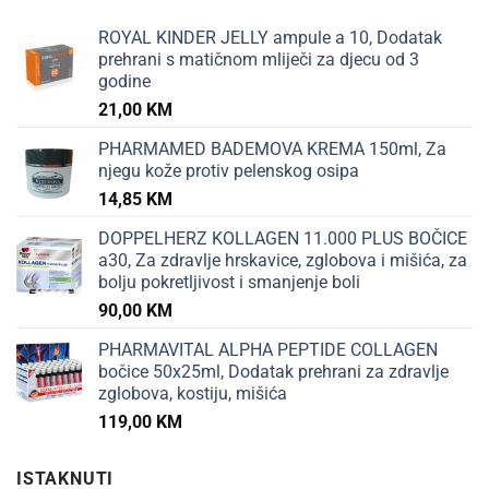
ROYAL KINDER JELLY ampule a 10, Dodatak
prehrani s matičnom mliječi za djecu od 3
godine
21,00
KM
PHARMAMED BADEMOVA KREMA 150ml, Za
njegu kože protiv pelenskog osipa
14,85
KM
DOPPELHERZ KOLLAGEN 11.000 PLUS BOČICE
a30, Za zdravlje hrskavice, zglobova i mišića, za
bolju pokretljivost i smanjenje boli
90,00
KM
PHARMAVITAL ALPHA PEPTIDE COLLAGEN
bočice 50x25ml, Dodatak prehrani za zdravlje
zglobova, kostiju, mišića
119,00
KM
ISTAKNUTI