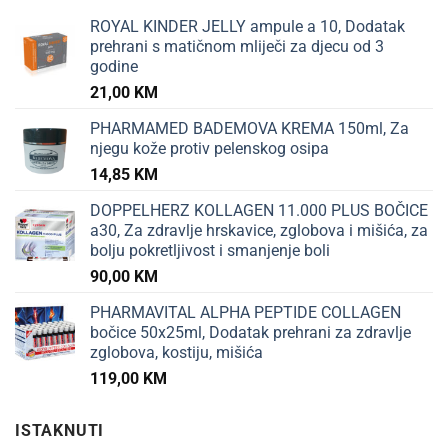
ROYAL KINDER JELLY ampule a 10, Dodatak
prehrani s matičnom mliječi za djecu od 3
godine
21,00
KM
PHARMAMED BADEMOVA KREMA 150ml, Za
njegu kože protiv pelenskog osipa
14,85
KM
DOPPELHERZ KOLLAGEN 11.000 PLUS BOČICE
a30, Za zdravlje hrskavice, zglobova i mišića, za
bolju pokretljivost i smanjenje boli
90,00
KM
PHARMAVITAL ALPHA PEPTIDE COLLAGEN
bočice 50x25ml, Dodatak prehrani za zdravlje
zglobova, kostiju, mišića
119,00
KM
ISTAKNUTI