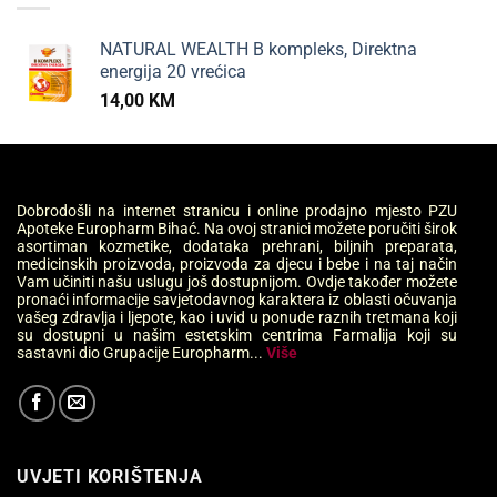
NATURAL WEALTH B kompleks, Direktna
energija 20 vrećica
14,00
KM
Dobrodošli na internet stranicu i online prodajno mjesto PZU
Apoteke Europharm Bihać. Na ovoj stranici možete poručiti širok
asortiman kozmetike, dodataka prehrani, biljnih preparata,
medicinskih proizvoda, proizvoda za djecu i bebe i na taj način
Vam učiniti našu uslugu još dostupnijom. Ovdje također možete
pronaći informacije savjetodavnog karaktera iz oblasti očuvanja
vašeg zdravlja i ljepote, kao i uvid u ponude raznih tretmana koji
su dostupni u našim estetskim centrima Farmalija koji su
sastavni dio Grupacije Europharm...
Više
UVJETI KORIŠTENJA