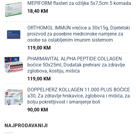
MEPIFORM flasteri za ožiljke 5x7,5cm 5 komada
18,40
KM
ORTHOMOL IMMUN vrećice a 30x15g, Dijetetski
proizvod za posebne medicinske namjene za
osobe sa oslabljenim imunim sistemom
119,00
KM
PHARMAVITAL ALPHA PEPTIDE COLLAGEN
bočice 50x25ml, Dodatak prehrani za zdravlje
zglobova, kostiju, mišića
119,00
KM
DOPPELHERZ KOLLAGEN 11.000 PLUS BOČICE
a30, Za zdravlje hrskavice, zglobova i mišića, za
bolju pokretljivost i smanjenje boli
90,00
KM
NAJPRODAVANIJI