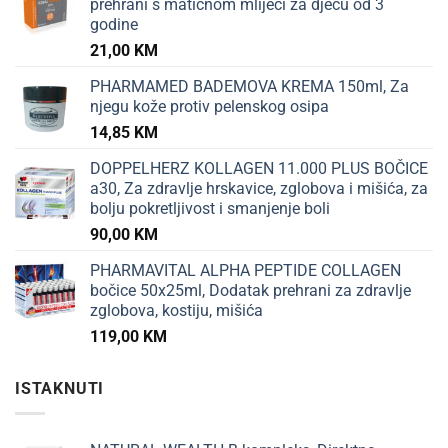
prehrani s matičnom mliječi za djecu od 3
godine
21,00
KM
PHARMAMED BADEMOVA KREMA 150ml, Za
njegu kože protiv pelenskog osipa
14,85
KM
DOPPELHERZ KOLLAGEN 11.000 PLUS BOČICE
a30, Za zdravlje hrskavice, zglobova i mišića, za
bolju pokretljivost i smanjenje boli
90,00
KM
PHARMAVITAL ALPHA PEPTIDE COLLAGEN
bočice 50x25ml, Dodatak prehrani za zdravlje
zglobova, kostiju, mišića
119,00
KM
ISTAKNUTI