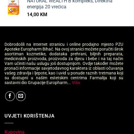
NATURAL WEALTH B kompleks, Direktna
energija 20 vrećica
14,00
KM
Dobrodošli na internet stranicu i online prodajno mjesto PZU
Apoteke Europharm Bihać. Na ovoj stranici možete poručiti širok
asortiman kozmetike, dodataka prehrani, biljnih preparata,
medicinskih proizvoda, proizvoda za djecu i bebe i na taj način
Vam učiniti našu uslugu još dostupnijom. Ovdje također možete
pronaći informacije savjetodavnog karaktera iz oblasti očuvanja
vašeg zdravlja i ljepote, kao i uvid u ponude raznih tretmana koji
su dostupni u našim estetskim centrima Farmalija koji su
sastavni dio Grupacije Europharm...
Više
UVJETI KORIŠTENJA
Kupovina