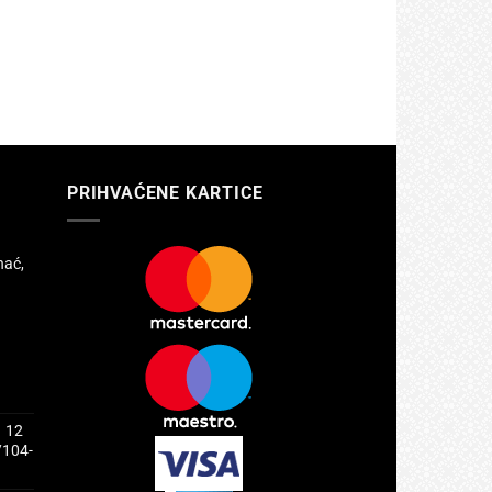
PRIHVAĆENE KARTICE
hać,
1 12
/104-