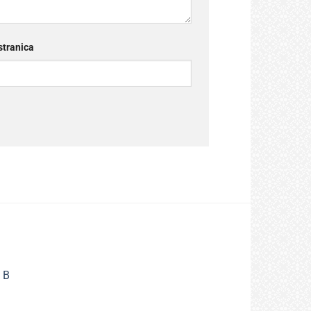
tranica
 B