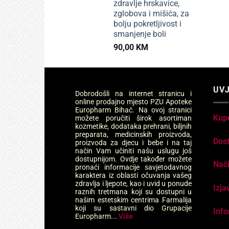
zdravlje hrskavice,
zglobova i mišića, za
bolju pokretljivost i
smanjenje boli
90,00
KM
UVJ
Dobrodošli na internet stranicu i
online prodajno mjesto PZU Apoteke
Europharm Bihać. Na ovoj stranici
Kup
možete poručiti širok asortiman
kozmetike, dodataka prehrani, biljnih
preparata, medicinskih proizvoda,
Dos
proizvoda za djecu i bebe i na taj
način Vam učiniti našu uslugu još
dostupnijom. Ovdje također možete
Nači
pronaći informacije savjetodavnog
karaktera iz oblasti očuvanja vašeg
zdravlja i ljepote, kao i uvid u ponude
Izja
raznih tretmana koji su dostupni u
našim estetskim centrima Farmalija
koji su sastavni dio Grupacije
Info
Europharm...
Više