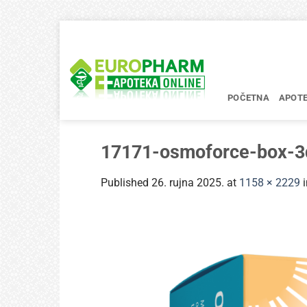
Skip
to
content
POČETNA
APOT
17171-osmoforce-box-
Published
26. rujna 2025.
at
1158 × 2229