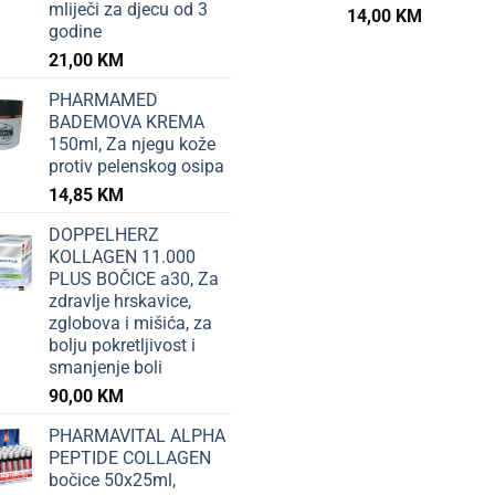
mliječi za djecu od 3
14,00
KM
godine
21,00
KM
PHARMAMED
BADEMOVA KREMA
150ml, Za njegu kože
protiv pelenskog osipa
14,85
KM
DOPPELHERZ
KOLLAGEN 11.000
PLUS BOČICE a30, Za
zdravlje hrskavice,
zglobova i mišića, za
bolju pokretljivost i
smanjenje boli
90,00
KM
PHARMAVITAL ALPHA
PEPTIDE COLLAGEN
bočice 50x25ml,