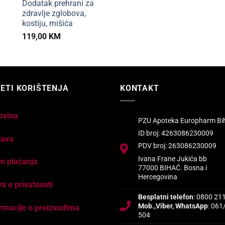
Dodatak prehrani za
zdravlje zglobova,
kostiju, mišića
119,00
KM
ETI KORIŠTENJA
KONTAKT
ovina
PZU Apoteka Europharm Bi
ID broj: 4263086230009
tava
PDV broj: 263086230009
Ivana Frane Jukića bb
n plaćanja
77000 BIHAĆ. Bosna i
Hercegovina
va o privatnosti
Besplatni telefon
: 0800 21
Mob.,Viber, WhatsApp
: 061
rmacije o proizvodima
504