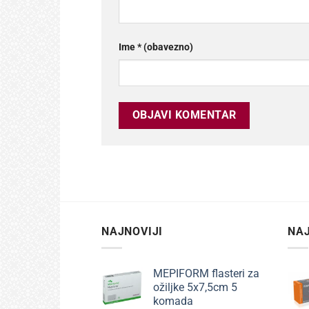
Ime
* (obavezno)
NAJNOVIJI
NAJ
MEPIFORM flasteri za
ožiljke 5x7,5cm 5
komada