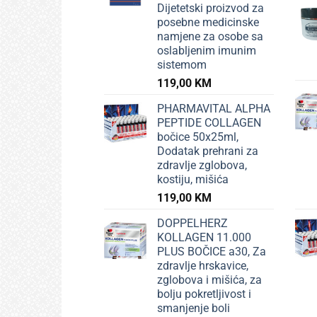
Dijetetski proizvod za
posebne medicinske
namjene za osobe sa
oslabljenim imunim
sistemom
119,00
KM
PHARMAVITAL ALPHA
PEPTIDE COLLAGEN
bočice 50x25ml,
Dodatak prehrani za
zdravlje zglobova,
kostiju, mišića
119,00
KM
DOPPELHERZ
KOLLAGEN 11.000
PLUS BOČICE a30, Za
zdravlje hrskavice,
zglobova i mišića, za
bolju pokretljivost i
smanjenje boli