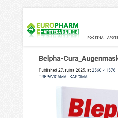
Skip
to
content
POČETNA
APOT
Belpha-Cura_Augenmask
Published
27. rujna 2025.
at
2560 × 1576
TREPAVICAMA I KAPCIMA