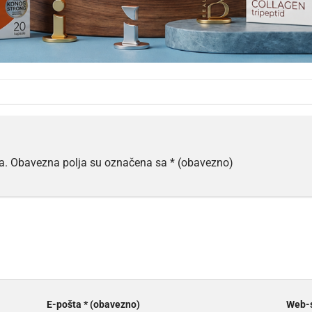
a.
Obavezna polja su označena sa
* (obavezno)
E-pošta
* (obavezno)
Web-s