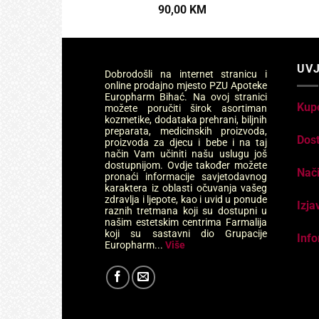
90,00
KM
UVJ
Dobrodošli na internet stranicu i
online prodajno mjesto PZU Apoteke
Europharm Bihać. Na ovoj stranici
Kup
možete poručiti širok asortiman
kozmetike, dodataka prehrani, biljnih
preparata, medicinskih proizvoda,
Dos
proizvoda za djecu i bebe i na taj
način Vam učiniti našu uslugu još
dostupnijom. Ovdje također možete
Nači
pronaći informacije savjetodavnog
karaktera iz oblasti očuvanja vašeg
zdravlja i ljepote, kao i uvid u ponude
Izja
raznih tretmana koji su dostupni u
našim estetskim centrima Farmalija
koji su sastavni dio Grupacije
Info
Europharm...
Više