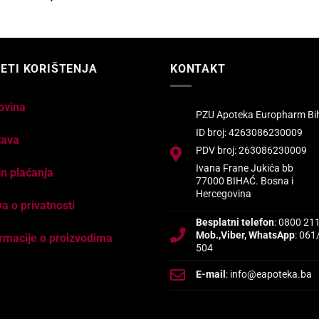
ETI KORIŠTENJA
KONTAKT
ovina
PZU Apoteka Europharm Bi
ID broj: 4263086230009
tava
PDV broj: 263086230009
Ivana Frane Jukića bb
n plaćanja
77000 BIHAĆ. Bosna i
Hercegovina
va o privatnosti
Besplatni telefon
: 0800 21
Mob.,Viber, WhatsApp
: 061
rmacije o proizvodima
504
E-mail
: info@eapoteka.ba