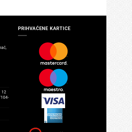
PRIHVAĆENE KARTICE
hać,
1 12
/104-