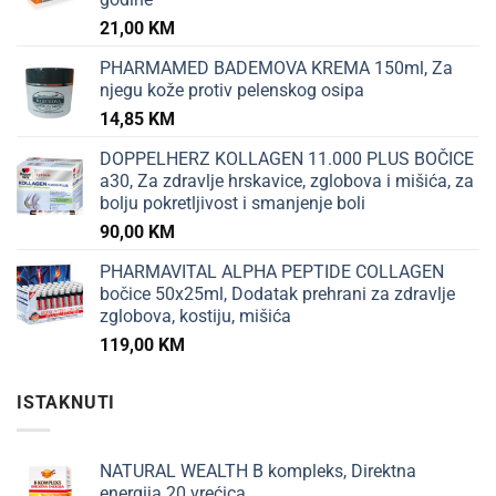
21,00
KM
PHARMAMED BADEMOVA KREMA 150ml, Za
njegu kože protiv pelenskog osipa
14,85
KM
DOPPELHERZ KOLLAGEN 11.000 PLUS BOČICE
a30, Za zdravlje hrskavice, zglobova i mišića, za
bolju pokretljivost i smanjenje boli
90,00
KM
PHARMAVITAL ALPHA PEPTIDE COLLAGEN
bočice 50x25ml, Dodatak prehrani za zdravlje
zglobova, kostiju, mišića
119,00
KM
ISTAKNUTI
NATURAL WEALTH B kompleks, Direktna
energija 20 vrećica