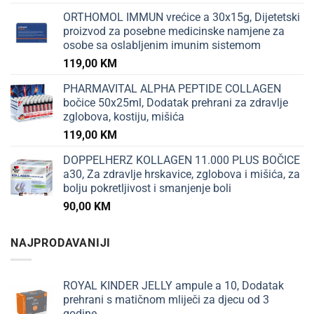
ORTHOMOL IMMUN vrećice a 30x15g, Dijetetski
proizvod za posebne medicinske namjene za
osobe sa oslabljenim imunim sistemom
119,00
KM
PHARMAVITAL ALPHA PEPTIDE COLLAGEN
bočice 50x25ml, Dodatak prehrani za zdravlje
zglobova, kostiju, mišića
119,00
KM
DOPPELHERZ KOLLAGEN 11.000 PLUS BOČICE
a30, Za zdravlje hrskavice, zglobova i mišića, za
bolju pokretljivost i smanjenje boli
90,00
KM
NAJPRODAVANIJI
ROYAL KINDER JELLY ampule a 10, Dodatak
prehrani s matičnom mliječi za djecu od 3
godine