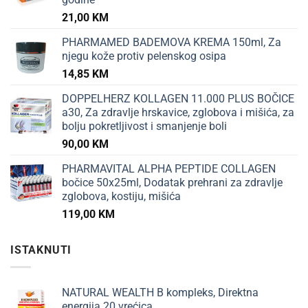
21,00
KM
PHARMAMED BADEMOVA KREMA 150ml, Za
njegu kože protiv pelenskog osipa
14,85
KM
DOPPELHERZ KOLLAGEN 11.000 PLUS BOČICE
a30, Za zdravlje hrskavice, zglobova i mišića, za
bolju pokretljivost i smanjenje boli
90,00
KM
PHARMAVITAL ALPHA PEPTIDE COLLAGEN
bočice 50x25ml, Dodatak prehrani za zdravlje
zglobova, kostiju, mišića
119,00
KM
ISTAKNUTI
NATURAL WEALTH B kompleks, Direktna
energija 20 vrećica