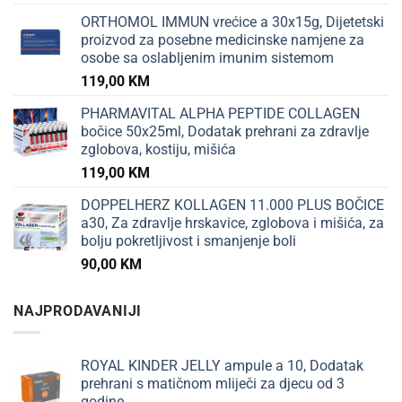
ORTHOMOL IMMUN vrećice a 30x15g, Dijetetski
proizvod za posebne medicinske namjene za
osobe sa oslabljenim imunim sistemom
119,00
KM
PHARMAVITAL ALPHA PEPTIDE COLLAGEN
bočice 50x25ml, Dodatak prehrani za zdravlje
zglobova, kostiju, mišića
119,00
KM
DOPPELHERZ KOLLAGEN 11.000 PLUS BOČICE
a30, Za zdravlje hrskavice, zglobova i mišića, za
bolju pokretljivost i smanjenje boli
90,00
KM
NAJPRODAVANIJI
ROYAL KINDER JELLY ampule a 10, Dodatak
prehrani s matičnom mliječi za djecu od 3
godine