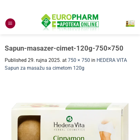
Skip
to
content
Sapun-masazer-cimet-120g-750×750
Published
29. rujna 2025.
at
750 × 750
in
HEDERA VITA
Sapun za masažu sa cimetom 120g