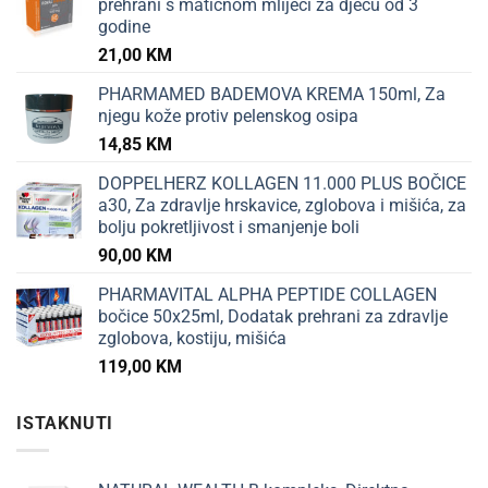
prehrani s matičnom mliječi za djecu od 3
godine
21,00
KM
PHARMAMED BADEMOVA KREMA 150ml, Za
njegu kože protiv pelenskog osipa
14,85
KM
DOPPELHERZ KOLLAGEN 11.000 PLUS BOČICE
a30, Za zdravlje hrskavice, zglobova i mišića, za
bolju pokretljivost i smanjenje boli
90,00
KM
PHARMAVITAL ALPHA PEPTIDE COLLAGEN
bočice 50x25ml, Dodatak prehrani za zdravlje
zglobova, kostiju, mišića
119,00
KM
ISTAKNUTI