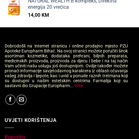
NATURAL WEALTH B kompleks, Direktna
energija 20 vrećica
14,00
KM
Dobrodošli na internet stranicu i online prodajno mjesto PZU
Apoteke Europharm Bihać. Na ovoj stranici možete poručiti širok
asortiman kozmetike, dodataka prehrani, biljnih preparata,
medicinskih proizvoda, proizvoda za djecu i bebe i na taj način
Vam učiniti našu uslugu još dostupnijom. Ovdje također možete
pronaći informacije savjetodavnog karaktera iz oblasti očuvanja
vašeg zdravlja i ljepote, kao i uvid u ponude raznih tretmana koji
su dostupni u našim estetskim centrima Farmalija koji su
sastavni dio Grupacije Europharm...
Više
UVJETI KORIŠTENJA
Kupovina