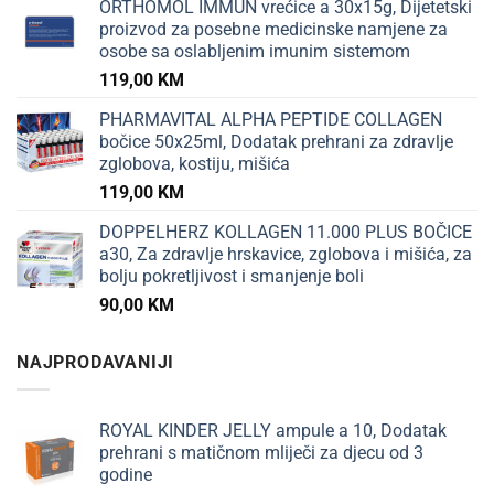
ORTHOMOL IMMUN vrećice a 30x15g, Dijetetski
proizvod za posebne medicinske namjene za
osobe sa oslabljenim imunim sistemom
119,00
KM
PHARMAVITAL ALPHA PEPTIDE COLLAGEN
bočice 50x25ml, Dodatak prehrani za zdravlje
zglobova, kostiju, mišića
119,00
KM
DOPPELHERZ KOLLAGEN 11.000 PLUS BOČICE
a30, Za zdravlje hrskavice, zglobova i mišića, za
bolju pokretljivost i smanjenje boli
90,00
KM
NAJPRODAVANIJI
ROYAL KINDER JELLY ampule a 10, Dodatak
prehrani s matičnom mliječi za djecu od 3
godine