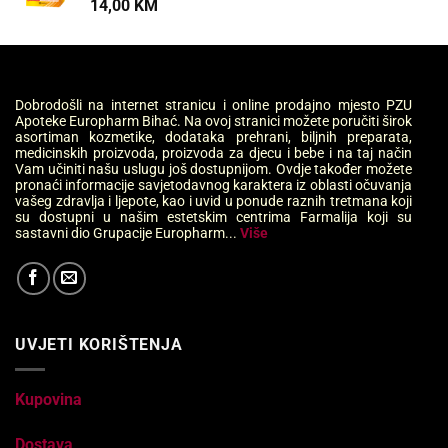
14,00
KM
Dobrodošli na internet stranicu i online prodajno mjesto PZU
Apoteke Europharm Bihać. Na ovoj stranici možete poručiti širok
asortiman kozmetike, dodataka prehrani, biljnih preparata,
medicinskih proizvoda, proizvoda za djecu i bebe i na taj način
Vam učiniti našu uslugu još dostupnijom. Ovdje također možete
pronaći informacije savjetodavnog karaktera iz oblasti očuvanja
vašeg zdravlja i ljepote, kao i uvid u ponude raznih tretmana koji
su dostupni u našim estetskim centrima Farmalija koji su
sastavni dio Grupacije Europharm...
Više
UVJETI KORIŠTENJA
Kupovina
Dostava