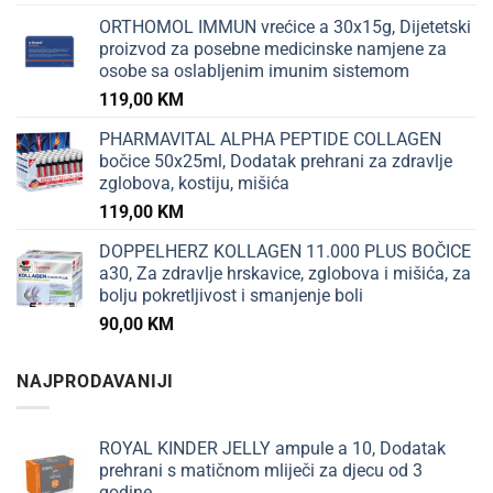
ORTHOMOL IMMUN vrećice a 30x15g, Dijetetski
proizvod za posebne medicinske namjene za
osobe sa oslabljenim imunim sistemom
119,00
KM
PHARMAVITAL ALPHA PEPTIDE COLLAGEN
bočice 50x25ml, Dodatak prehrani za zdravlje
zglobova, kostiju, mišića
119,00
KM
DOPPELHERZ KOLLAGEN 11.000 PLUS BOČICE
a30, Za zdravlje hrskavice, zglobova i mišića, za
bolju pokretljivost i smanjenje boli
90,00
KM
NAJPRODAVANIJI
ROYAL KINDER JELLY ampule a 10, Dodatak
prehrani s matičnom mliječi za djecu od 3
godine