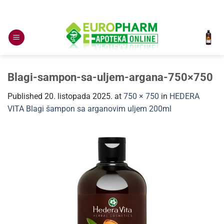
Skip
to
content
Blagi-sampon-sa-uljem-argana-750×750
Published
20. listopada 2025.
at
750 × 750
in
HEDERA
VITA Blagi šampon sa arganovim uljem 200ml