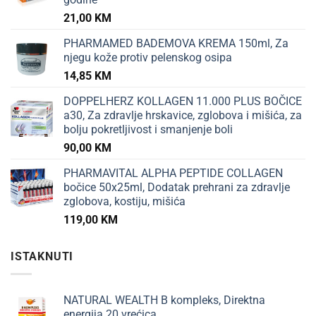
21,00
KM
PHARMAMED BADEMOVA KREMA 150ml, Za
njegu kože protiv pelenskog osipa
14,85
KM
DOPPELHERZ KOLLAGEN 11.000 PLUS BOČICE
a30, Za zdravlje hrskavice, zglobova i mišića, za
bolju pokretljivost i smanjenje boli
90,00
KM
PHARMAVITAL ALPHA PEPTIDE COLLAGEN
bočice 50x25ml, Dodatak prehrani za zdravlje
zglobova, kostiju, mišića
119,00
KM
ISTAKNUTI
NATURAL WEALTH B kompleks, Direktna
energija 20 vrećica