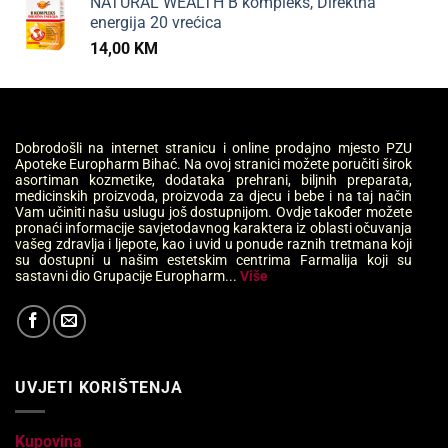
NATURAL WEALTH B kompleks, Direktna
energija 20 vrećica
14,00
KM
Dobrodošli na internet stranicu i online prodajno mjesto PZU
Apoteke Europharm Bihać. Na ovoj stranici možete poručiti širok
asortiman kozmetike, dodataka prehrani, biljnih preparata,
medicinskih proizvoda, proizvoda za djecu i bebe i na taj način
Vam učiniti našu uslugu još dostupnijom. Ovdje također možete
pronaći informacije savjetodavnog karaktera iz oblasti očuvanja
vašeg zdravlja i ljepote, kao i uvid u ponude raznih tretmana koji
su dostupni u našim estetskim centrima Farmalija koji su
sastavni dio Grupacije Europharm...
Više
UVJETI KORIŠTENJA
Kupovina