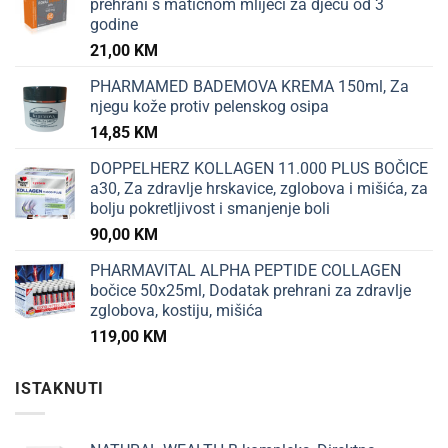
prehrani s matičnom mliječi za djecu od 3
godine
21,00
KM
PHARMAMED BADEMOVA KREMA 150ml, Za
njegu kože protiv pelenskog osipa
14,85
KM
DOPPELHERZ KOLLAGEN 11.000 PLUS BOČICE
a30, Za zdravlje hrskavice, zglobova i mišića, za
bolju pokretljivost i smanjenje boli
90,00
KM
PHARMAVITAL ALPHA PEPTIDE COLLAGEN
bočice 50x25ml, Dodatak prehrani za zdravlje
zglobova, kostiju, mišića
119,00
KM
ISTAKNUTI