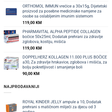
ORTHOMOL IMMUN vrećice a 30x15g, Dijetetski
proizvod za posebne medicinske namjene za
osobe sa oslabljenim imunim sistemom
119,00
KM
PHARMAVITAL ALPHA PEPTIDE COLLAGEN
bočice 50x25ml, Dodatak prehrani za zdravlje
zglobova, kostiju, mišića
119,00
KM
DOPPELHERZ KOLLAGEN 11.000 PLUS BOČICE
a30, Za zdravlje hrskavice, zglobova i mišića, za
bolju pokretljivost i smanjenje boli
90,00
KM
NAJPRODAVANIJI
ROYAL KINDER JELLY ampule a 10, Dodatak
prehrani s matičnom mliječi za djecu od 3
godine