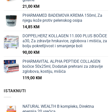
21,00
KM
PHARMAMED BADEMOVA KREMA 150ml, Za
njegu kože protiv pelenskog osipa
14,85
KM
DOPPELHERZ KOLLAGEN 11.000 PLUS BOČICE
a30, Za zdravlje hrskavice, zglobova i mišića, za
bolju pokretljivost i smanjenje boli
90,00
KM
PHARMAVITAL ALPHA PEPTIDE COLLAGEN
bočice 50x25ml, Dodatak prehrani za zdravlje
zglobova, kostiju, mišića
119,00
KM
ISTAKNUTI
NATURAL WEALTH B kompleks, Direktna
energija 20 vrećica