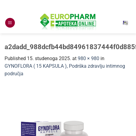
Skip
to
content
a2dadd_988dcfb44bd84961837444f0d885
Published
15. studenoga 2025.
at
980 × 980
in
GYNOFLORA ( 15 KAPSULA ), Podrška zdravlju intimnog
područja