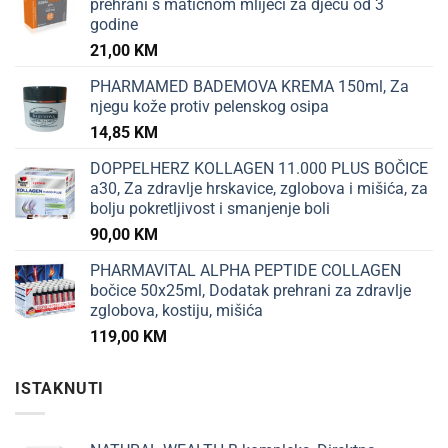
prehrani s matičnom mliječi za djecu od 3
godine
21,00
KM
PHARMAMED BADEMOVA KREMA 150ml, Za
njegu kože protiv pelenskog osipa
14,85
KM
DOPPELHERZ KOLLAGEN 11.000 PLUS BOČICE
a30, Za zdravlje hrskavice, zglobova i mišića, za
bolju pokretljivost i smanjenje boli
90,00
KM
PHARMAVITAL ALPHA PEPTIDE COLLAGEN
bočice 50x25ml, Dodatak prehrani za zdravlje
zglobova, kostiju, mišića
119,00
KM
ISTAKNUTI