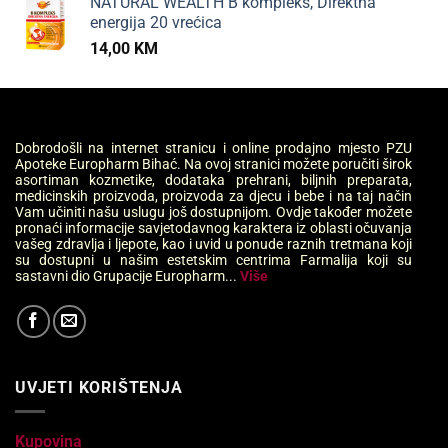
NATURAL WEALTH B kompleks, Direktna
energija 20 vrećica
14,00
KM
Dobrodošli na internet stranicu i online prodajno mjesto PZU
Apoteke Europharm Bihać. Na ovoj stranici možete poručiti širok
asortiman kozmetike, dodataka prehrani, biljnih preparata,
medicinskih proizvoda, proizvoda za djecu i bebe i na taj način
Vam učiniti našu uslugu još dostupnijom. Ovdje također možete
pronaći informacije savjetodavnog karaktera iz oblasti očuvanja
vašeg zdravlja i ljepote, kao i uvid u ponude raznih tretmana koji
su dostupni u našim estetskim centrima Farmalija koji su
sastavni dio Grupacije Europharm...
Više
UVJETI KORIŠTENJA
Kupovina