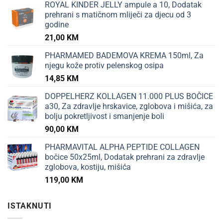
ROYAL KINDER JELLY ampule a 10, Dodatak
prehrani s matičnom mliječi za djecu od 3
godine
21,00
KM
PHARMAMED BADEMOVA KREMA 150ml, Za
njegu kože protiv pelenskog osipa
14,85
KM
DOPPELHERZ KOLLAGEN 11.000 PLUS BOČICE
a30, Za zdravlje hrskavice, zglobova i mišića, za
bolju pokretljivost i smanjenje boli
90,00
KM
PHARMAVITAL ALPHA PEPTIDE COLLAGEN
bočice 50x25ml, Dodatak prehrani za zdravlje
zglobova, kostiju, mišića
119,00
KM
ISTAKNUTI