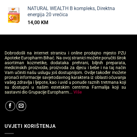
NATURAL WEALTH B kompleks, Direktna
energija 20 vrećica
14,00
KM
Dobrodošli na internet stranicu i online prodajno mjesto PZU
Apoteke Europharm Bihać. Na ovoj stranici možete poručiti širok
asortiman kozmetike, dodataka prehrani, biljnih preparata,
medicinskih proizvoda, proizvoda za djecu i bebe i na taj način
Vam učiniti našu uslugu još dostupnijom. Ovdje također možete
pronaći informacije savjetodavnog karaktera iz oblasti očuvanja
vašeg zdravlja i ljepote, kao i uvid u ponude raznih tretmana koji
su dostupni u našim estetskim centrima Farmalija koji su
sastavni dio Grupacije Europharm...
Više
UVJETI KORIŠTENJA