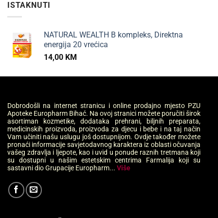
ISTAKNUTI
NATURAL WEALTH B kompleks, Direktna
energija 20 vrećica
14,00
KM
Dobrodošli na internet stranicu i online prodajno mjesto PZU
Apoteke Europharm Bihać. Na ovoj stranici možete poručiti širok
asortiman kozmetike, dodataka prehrani, biljnih preparata,
medicinskih proizvoda, proizvoda za djecu i bebe i na taj način
Vam učiniti našu uslugu još dostupnijom. Ovdje također možete
pronaći informacije savjetodavnog karaktera iz oblasti očuvanja
vašeg zdravlja i ljepote, kao i uvid u ponude raznih tretmana koji
su dostupni u našim estetskim centrima Farmalija koji su
sastavni dio Grupacije Europharm...
Više