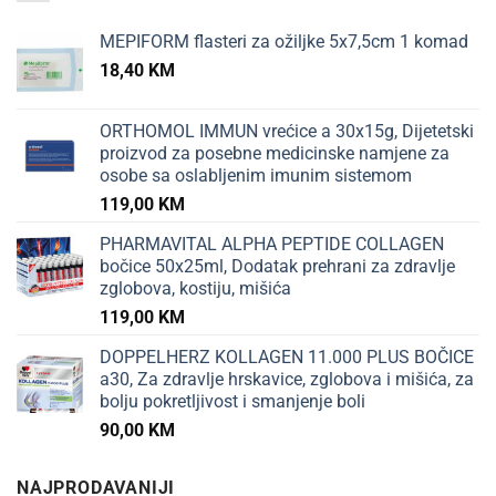
MEPIFORM flasteri za ožiljke 5x7,5cm 1 komad
18,40
KM
ORTHOMOL IMMUN vrećice a 30x15g, Dijetetski
proizvod za posebne medicinske namjene za
osobe sa oslabljenim imunim sistemom
119,00
KM
PHARMAVITAL ALPHA PEPTIDE COLLAGEN
bočice 50x25ml, Dodatak prehrani za zdravlje
zglobova, kostiju, mišića
119,00
KM
DOPPELHERZ KOLLAGEN 11.000 PLUS BOČICE
a30, Za zdravlje hrskavice, zglobova i mišića, za
bolju pokretljivost i smanjenje boli
90,00
KM
NAJPRODAVANIJI