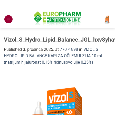
Skip
to
content
Vizol_S_Hydro_Lipid_Balance_JGL_hxv8yha
Published
3. prosinca 2025.
at
770 × 898
in
VIZOL S
HYDRO LIPID BALANCE KAPI ZA OČI EMULZIJA 10 ml
(natrijum hijaluronat 0,15% ricinusovo ulje 0,25%)