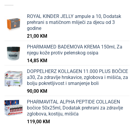
ROYAL KINDER JELLY ampule a 10, Dodatak
prehrani s matičnom mliječi za djecu od 3
godine
21,00
KM
PHARMAMED BADEMOVA KREMA 150ml, Za
njegu kože protiv pelenskog osipa
14,85
KM
DOPPELHERZ KOLLAGEN 11.000 PLUS BOČICE
a30, Za zdravlje hrskavice, zglobova i mišića, za
bolju pokretljivost i smanjenje boli
90,00
KM
PHARMAVITAL ALPHA PEPTIDE COLLAGEN
bočice 50x25ml, Dodatak prehrani za zdravlje
zglobova, kostiju, mišića
119,00
KM