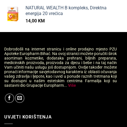
NATURAL WEALTH B kompleks, Direktna
energija 20 vrećica
14,00
KM
Dobrodošli na internet stranicu i online prodajno mjesto PZU
Apoteke Europharm Bihać. Na ovoj stranici možete poručiti širok
asortiman kozmetike, dodataka prehrani, biljnih preparata,
medicinskih proizvoda, proizvoda za djecu i bebe i na taj način
Vam učiniti našu uslugu još dostupnijom. Ovdje također možete
pronaći informacije savjetodavnog karaktera iz oblasti očuvanja
vašeg zdravlja i ljepote, kao i uvid u ponude raznih tretmana koji
su dostupni u našim estetskim centrima Farmalija koji su
sastavni dio Grupacije Europharm...
Više
UVJETI KORIŠTENJA