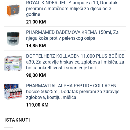
ROYAL KINDER JELLY ampule a 10, Dodatak
prehrani s matičnom mliječi za djecu od 3
godine
21,00
KM
PHARMAMED BADEMOVA KREMA 150ml, Za
njegu kože protiv pelenskog osipa
14,85
KM
DOPPELHERZ KOLLAGEN 11.000 PLUS BOČICE
a30, Za zdravlje hrskavice, zglobova i mišića, za
bolju pokretljivost i smanjenje boli
90,00
KM
PHARMAVITAL ALPHA PEPTIDE COLLAGEN
bočice 50x25ml, Dodatak prehrani za zdravlje
zglobova, kostiju, mišića
119,00
KM
ISTAKNUTI