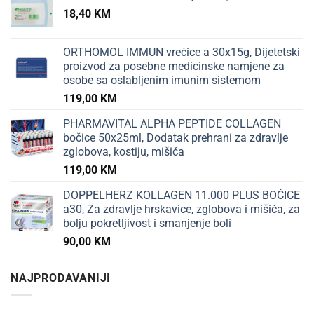
18,40
KM
ORTHOMOL IMMUN vrećice a 30x15g, Dijetetski
proizvod za posebne medicinske namjene za
osobe sa oslabljenim imunim sistemom
119,00
KM
PHARMAVITAL ALPHA PEPTIDE COLLAGEN
bočice 50x25ml, Dodatak prehrani za zdravlje
zglobova, kostiju, mišića
119,00
KM
DOPPELHERZ KOLLAGEN 11.000 PLUS BOČICE
a30, Za zdravlje hrskavice, zglobova i mišića, za
bolju pokretljivost i smanjenje boli
90,00
KM
NAJPRODAVANIJI